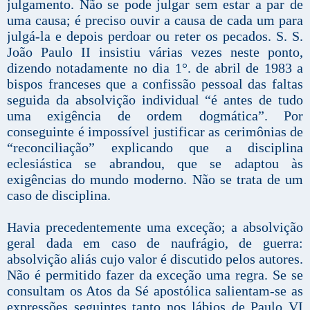
julgamento. Não se pode julgar sem estar a par de
uma causa; é preciso ouvir a causa de cada um para
julgá-la e depois perdoar ou reter os pecados. S. S.
João Paulo II insistiu várias vezes neste ponto,
dizendo notadamente no dia 1°. de abril de 1983 a
bispos franceses que a confissão pessoal das faltas
seguida da absolvição individual “é antes de tudo
uma exigência de ordem dogmática”. Por
conseguinte é impossível justificar as cerimônias de
“reconciliação” explicando que a disciplina
eclesiástica se abrandou, que se adaptou às
exigências do mundo moderno. Não se trata de um
caso de disciplina.
Havia precedentemente uma exceção; a absolvição
geral dada em caso de naufrágio, de guerra:
absolvição aliás cujo valor é discutido pelos autores.
Não é permitido fazer da exceção uma regra. Se se
consultam os Atos da Sé apostólica salientam-se as
expressões seguintes tanto nos lábios de Paulo VI