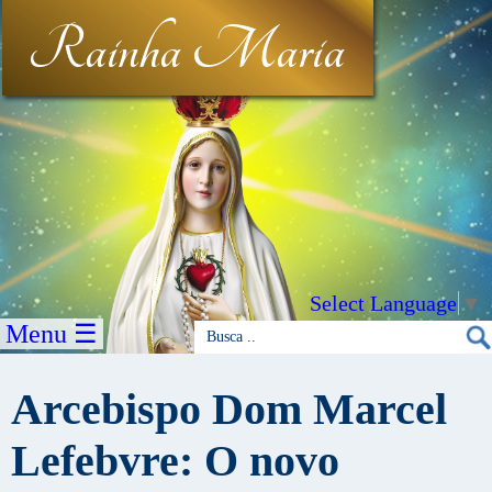
Rainha Maria
Select Language
▼
Menu ☰
Arcebispo Dom Marcel
Lefebvre: O novo