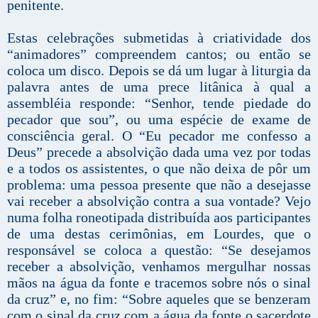
penitente.
Estas celebrações submetidas à criatividade dos
“animadores” compreendem cantos; ou então se
coloca um disco. Depois se dá um lugar à liturgia da
palavra antes de uma prece litânica à qual a
assembléia responde: “Senhor, tende piedade do
pecador que sou”, ou uma espécie de exame de
consciência geral. O “Eu pecador me confesso a
Deus” precede a absolvição dada uma vez por todas
e a todos os assistentes, o que não deixa de pôr um
problema: uma pessoa presente que não a desejasse
vai receber a absolvição contra a sua vontade? Vejo
numa folha roneotipada distribuída aos participantes
de uma destas cerimônias, em Lourdes, que o
responsável se coloca a questão: “Se desejamos
receber a absolvição, venhamos mergulhar nossas
mãos na água da fonte e tracemos sobre nós o sinal
da cruz” e, no fim: “Sobre aqueles que se benzeram
com o sinal da cruz com a água da fonte o sacerdote