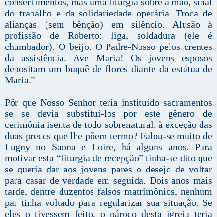
consentimentos, mas uma liturgia sobre a mão, sinal
do trabalho e da solidariedade operária. Troca de
alianças (sem bênção) em silêncio. Alusão à
profissão de Roberto: liga, soldadura (ele é
chumbador). O beijo. O Padre-Nosso pelos crentes
da assistência. Ave Maria! Os jovens esposos
depositam um buquê de flores diante da estátua de
Maria.”
Pôr que Nosso Senhor teria instituído sacramentos
se se devia substituí-los por este gênero de
cerimônia isenta de todo sobrenatural, à exceção das
duas preces que lhe põem termo? Falou-se muito de
Lugny no Saona e Loire, há alguns anos. Para
motivar esta “liturgia de recepção” tinha-se dito que
se queria dar aos jovens pares o desejo de voltar
para casar de verdade em seguida. Dois anos mais
tarde, dentre duzentos falsos matrimônios, nenhum
par tinha voltado para regularizar sua situação. Se
eles o tivessem feito, o pároco desta igreja teria