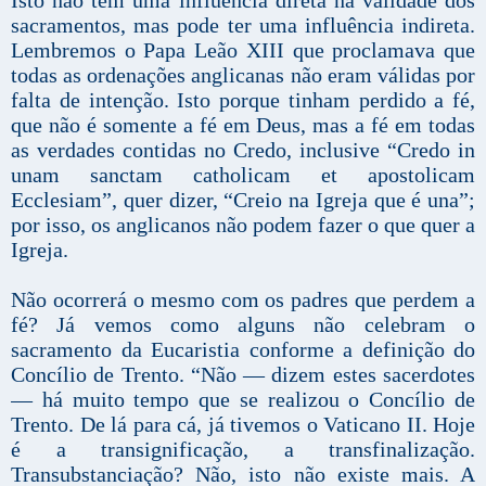
Isto não tem uma influência direta na validade dos
sacramentos, mas pode ter uma influência indireta.
Lembremos o Papa Leão XIII que proclamava que
todas as ordenações anglicanas não eram válidas por
falta de intenção. Isto porque tinham perdido a fé,
que não é somente a fé em Deus, mas a fé em todas
as verdades contidas no Credo, inclusive “Credo in
unam sanctam catholicam et apostolicam
Ecclesiam”, quer dizer, “Creio na Igreja que é una”;
por isso, os anglicanos não podem fazer o que quer a
Igreja.
Não ocorrerá o mesmo com os padres que perdem a
fé? Já vemos como alguns não celebram o
sacramento da Eucaristia conforme a definição do
Concílio de Trento. “Não — dizem estes sacerdotes
— há muito tempo que se realizou o Concílio de
Trento. De lá para cá, já tivemos o Vaticano II. Hoje
é a transignificação, a transfinalização.
Transubstanciação? Não, isto não existe mais. A