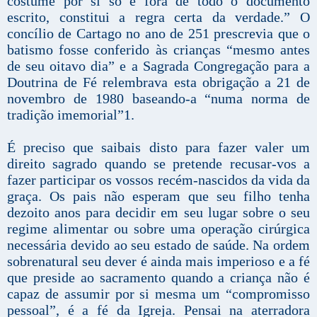
costume por si só e fora de todo o documento
escrito, constitui a regra certa da verdade.” O
concílio de Cartago no ano de 251 prescrevia que o
batismo fosse conferido às crianças “mesmo antes
de seu oitavo dia” e a Sagrada Congregação para a
Doutrina de Fé relembrava esta obrigação a 21 de
novembro de 1980 baseando-a “numa norma de
tradição imemorial”1.
É preciso que saibais disto para fazer valer um
direito sagrado quando se pretende recusar-vos a
fazer participar os vossos recém-nascidos da vida da
graça. Os pais não esperam que seu filho tenha
dezoito anos para decidir em seu lugar sobre o seu
regime alimentar ou sobre uma operação cirúrgica
necessária devido ao seu estado de saúde. Na ordem
sobrenatural seu dever é ainda mais imperioso e a fé
que preside ao sacramento quando a criança não é
capaz de assumir por si mesma um “compromisso
pessoal”, é a fé da Igreja. Pensai na aterradora