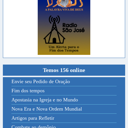
Temos 156 online
Envie seu Pedido de Oração
Fim dos tempos
Apostasia na Igreja e no Mundo
Nova Era e Nova Ordem Mundial
Artigos para Refletir
Combate ao demônio