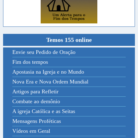
Temos 155 online
Envie seu Pedido de Oração
Fim dos tempos
Apostasia na Igreja e no Mundo
Nova Era e Nova Ordem Mundial
Artigos para Refletir
Combate ao demônio
A igreja Católica e as Seitas
Mensagens Proféticas
Vídeos em Geral