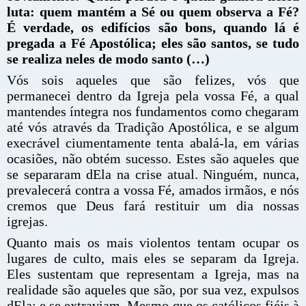
luta: quem mantém a Sé ou quem observa a Fé?
É verdade, os edifícios são bons, quando lá é
pregada a Fé Apostólica; eles são santos, se tudo
se realiza neles de modo santo (…)
Vós sois aqueles que são felizes, vós que
permanecei dentro da Igreja pela vossa Fé, a qual
mantendes íntegra nos fundamentos como chegaram
até vós através da Tradição Apostólica, e se algum
execrável ciumentamente tenta abalá-la, em várias
ocasiões, não obtém sucesso. Estes são aqueles que
se separaram dEla na crise atual. Ninguém, nunca,
prevalecerá contra a vossa Fé, amados irmãos, e nós
cremos que Deus fará restituir um dia nossas
igrejas.
Quanto mais os mais violentos tentam ocupar os
lugares de culto, mais eles se separam da Igreja.
Eles sustentam que representam a Igreja, mas na
realidade são aqueles que são, por sua vez, expulsos
dEla; e se extraviam. Mesmo que os católicos fiéis à