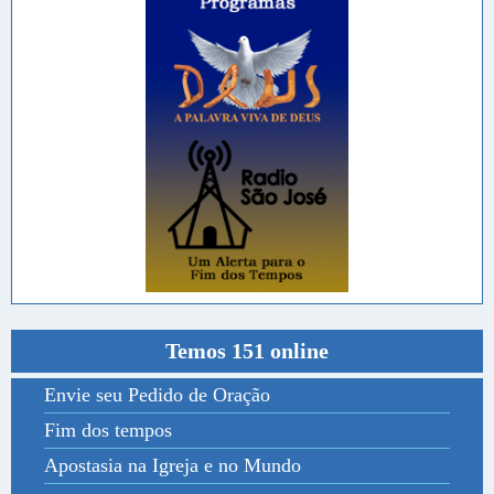
Temos 151 online
Envie seu Pedido de Oração
Fim dos tempos
Apostasia na Igreja e no Mundo