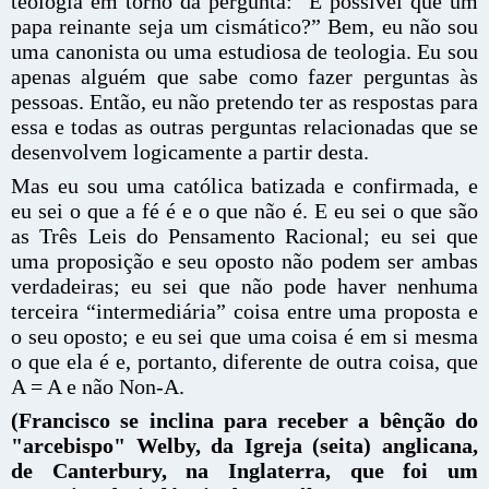
teologia em torno da pergunta: “É possível que um
papa reinante seja um cismático?” Bem, eu não sou
uma canonista ou uma estudiosa de teologia. Eu sou
apenas alguém que sabe como fazer perguntas às
pessoas. Então, eu não pretendo ter as respostas para
essa e todas as outras perguntas relacionadas que se
desenvolvem logicamente a partir desta.
Mas eu sou uma católica batizada e confirmada, e
eu sei o que a fé é e o que não é. E eu sei o que são
as Três Leis do Pensamento Racional; eu sei que
uma proposição e seu oposto não podem ser ambas
verdadeiras; eu sei que não pode haver nenhuma
terceira “intermediária” coisa entre uma proposta e
o seu oposto; e eu sei que uma coisa é em si mesma
o que ela é e, portanto, diferente de outra coisa, que
A = A e não Non-A.
(Francisco se inclina para receber a bênção do
"arcebispo" Welby, da Igreja (seita) anglicana,
de Canterbury, na Inglaterra, que
foi um