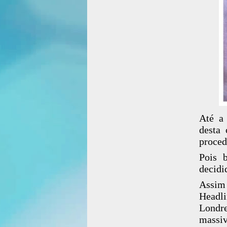
Até a
desta 
proced
Pois 
decidi
Assim
Headli
Londr
massiv