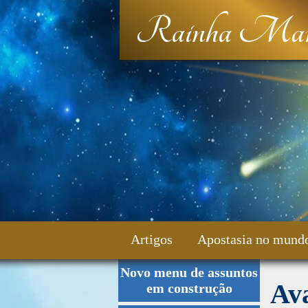
Rainha Mar
Artigos
Apostasia no mund
Novo menu de assuntos
Fale Conosco
Ava
em construção