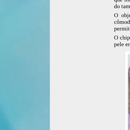
do tam
O obje
cômoda
permit
O chip
pele e