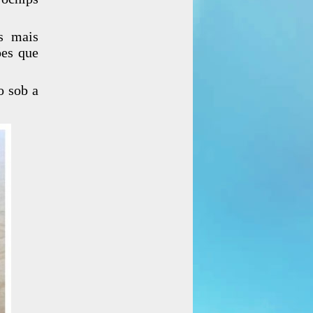
es mais
ões que
o sob a