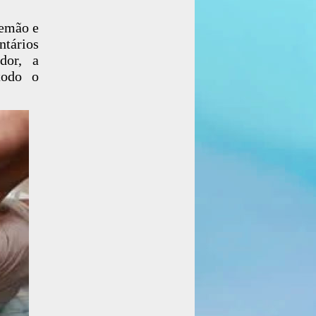
lemão e
ntários
dor, a
todo o