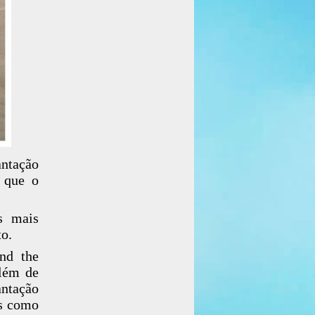
ntação
m que o
s mais
to.
nd the
além de
ntação
os como