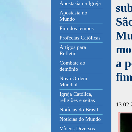
Apostasia na Igreja
sub
Apostasia no
Sã
Mundo
Fim dos tempos
Mun
Profecias Católicas
mo
Artigos para
Refletir
a p
Combate ao
demônio
fim
Nova Ordem
Mundial
Igreja Católica,
religiões e seitas
13.02.
Notícias do Brasil
Notícias do Mundo
Vídeos Diversos