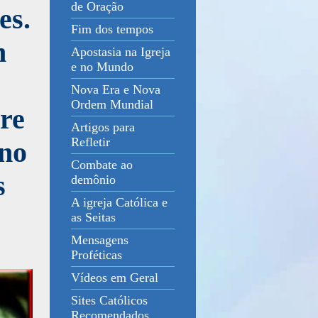
de Oração
es.
Fim dos tempos
m
Apostasia na Igreja
e no Mundo
Nova Era e Nova
Ordem Mundial
re
Artigos para
Refletir
 no
Combate ao
s
demônio
A igreja Católica e
as Seitas
Mensagens
Proféticas
Vídeos em Geral
Sites Católicos
Recomendados