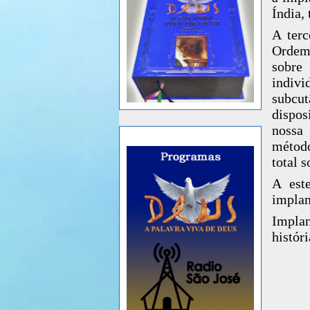
Índia,
A terc
Ordem,
sobre
indiv
subcu
dispos
nossa 
método
total 
A este
implan
Implan
históri