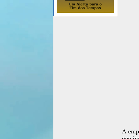
A empr
que im