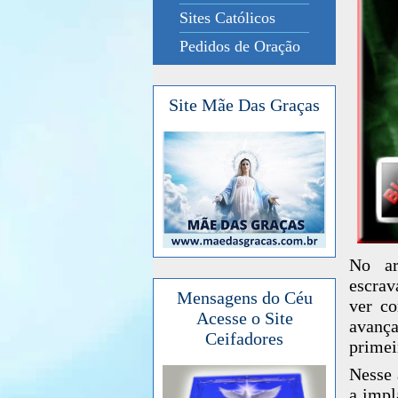
Sites Católicos
Pedidos de Oração
Site Mãe Das Graças
No ar
escrav
Mensagens do Céu
ver c
Acesse o Site
avança
Ceifadores
primei
Nesse 
a impl