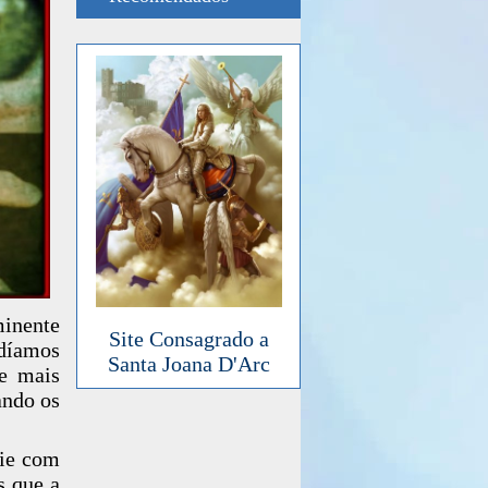
inente
Site Consagrado a
odíamos
Santa Joana D'Arc
e mais
ando os
cie com
s que a