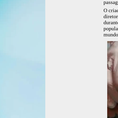
passag
O cria
direto
duran
popul
mundo