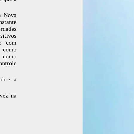
da Nova
nstante
rdades
itivos
po com
im como
e, como
ontrole
sobre a
 vez na