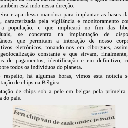
 também está indo nessa direção.
eira etapa dessa manobra para implantar as bases 
 caracterizada pela vigilância e monitoramento co
 a população, e que implicará no fim das libe
iduais, se concentra na implantação de dispos
tâneos que permitam a interação de nosso cor
itivos eletrônicos, tonando-nos em ciborgues, ass
geolocalização constante e que sirvam, finalment
s de pagamentos, identificação e em definitivo, c
sobre todos os indivíduos do planeta.
 respeito, há algumas horas, vimos esta notícia 
tação de chips na Bélgica:
tação de chips sob a pele em belgas pela primeira
a do país.