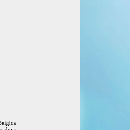
Bélgica
rochips