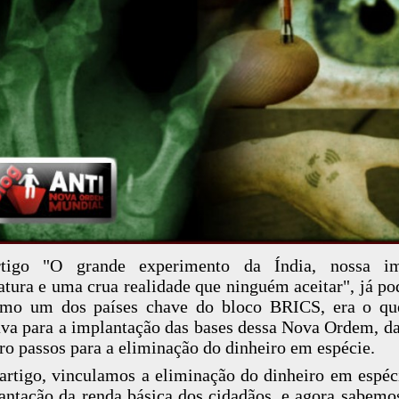
tigo "O grande experimento da Índia, nossa im
atura e uma crua realidade que ninguém aceitar", já p
omo um dos países chave do bloco BRICS, era o qu
va para a implantação das bases dessa Nova Ordem, d
ro passos para a eliminação do dinheiro em espécie.
artigo, vinculamos a eliminação do dinheiro em espé
antação da renda básica dos cidadãos, e agora sabemo