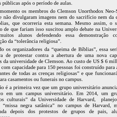
s públicas após o período de aulas.
 momento os membros do Clemson Unorthodox Neo-S
 não divulgaram imagens nem do sacrifício nem da
lias, que ocorreria esta semana. Mesmo assim, o 
o de que fariam isso suscitou amplo debate na Univer
uitos alunos defendendo essa demonstração 
ão da “tolerância religiosa”.
o os organizadores da “queima de Bíblias”, essa se
ra de protestar contra a abertura de uma nova cap
 da universidade de Clemson. Ao custo de US $ 6 mil
 com capacidade para 150 pessoas foi construído para 
antes de todas as crenças religiosas” e que funciona
para casamentos ou funerais no campus.
ão é a primeira vez que um grupo universitário anuncia
ico em um campus universitário. Em 2014, um gr
dos culturais” da Universidade de Harvard, planej
e “missa negra satânica” no campus de Harvard, m
lada depois dos protestos de grupos de pais, al