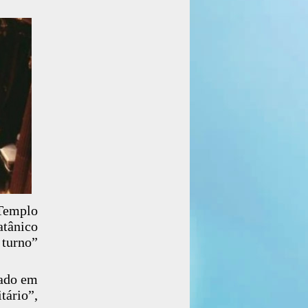
Templo
tânico
 turno”
sado em
tário”,