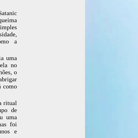
atanic
 queima
simples
sidade,
como a
ria uma
ela no
hões, o
abrigar
rá como
 ritual
upo de
ou uma
as foi
unos e