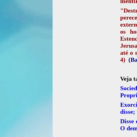
mentir
"Destr
perec
exterm
os ho
Esten
Jerusa
até o 
4)
(Ba
Veja 
Socie
Propri
Exorc
disse;
Disse 
O demô