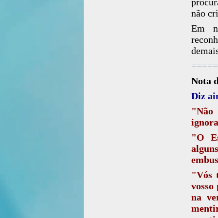
procur
não cri
Em no
recon
demais
=====
Nota 
Diz ai
"Não 
ignora
"O Es
algun
embust
"Vós 
vosso 
na ve
mentir