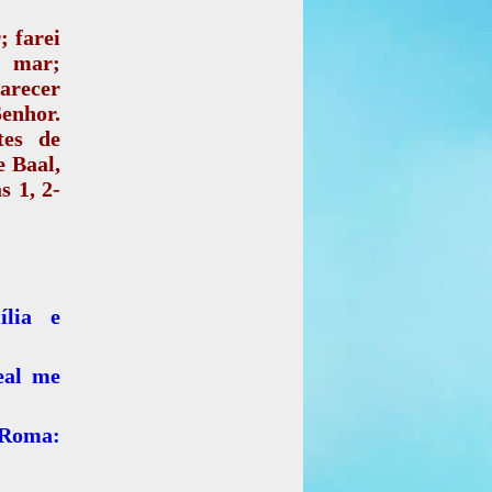
; farei
o mar;
parecer
enhor.
tes de
e Baal,
s 1, 2-
ília e
eal me
e Roma: