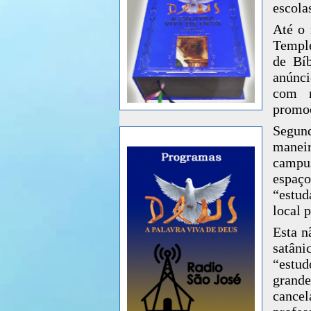
escola
Até o
Temple
de Bíb
anúnci
com m
promoç
Segund
manei
campus
espaço
“estud
local 
Esta n
satân
“estu
grand
cance