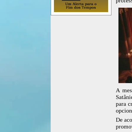
profes
A mes
Satân
para c
opcion
De aco
promov