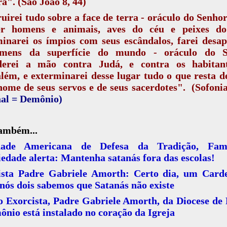
a". (São João 8, 44)
uirei tudo sobre a face de terra - oráculo do Senhor
er homens e animais, aves do céu e peixes d
inarei os ímpios com seus escândalos, farei desa
mens da superfície do mundo - oráculo do S
derei a mão contra Judá, e contra os habitan
lém, e exterminarei desse lugar tudo o que resta d
nome de seus servos e de seus sacerdotes". (Sofonia
al = Demônio)
também...
dade Americana de Defesa da Tradição, Fam
edade alerta: Mantenha satanás fora das escolas!
ista Padre Gabriele Amorth: Certo dia, um Card
 nós dois sabemos que Satanás não existe
o Exorcista, Padre Gabriele Amorth, da Diocese d
nio está instalado no coração da Igreja