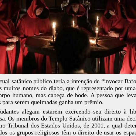
itual satânico público teria a intenção de “invocar Baf
 muitos nomes do diabo, que é representado por uma
rpo humano, mas cabeça de bode. A pessoa que lev
s para serem queimadas ganha um prêmio.
udantes alegam estarem exercendo seu direito à li
osa. Os membros do Templo Satânico utilizam uma dec
o Tribunal dos Estados Unidos, de 2001, a qual det
dos os grupos religiosos têm o direito de usar os espa