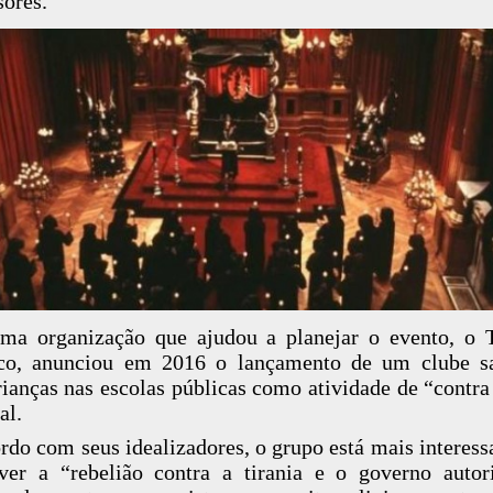
sores.
ma organização que ajudou a planejar o evento, o 
ico, anunciou em 2016 o lançamento de um clube sa
rianças nas escolas públicas como atividade de “contra
al.
rdo com seus idealizadores, o grupo está mais interes
er a “rebelião contra a tirania e o governo autori