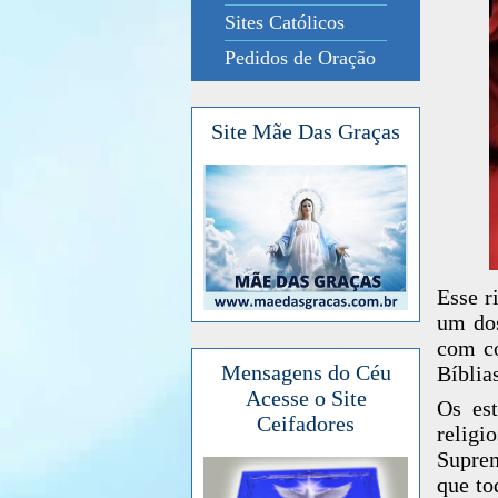
Sites Católicos
Pedidos de Oração
Site Mãe Das Graças
Esse r
um dos
com co
Mensagens do Céu
Bíblia
Acesse o Site
Os est
Ceifadores
religi
Suprem
que to