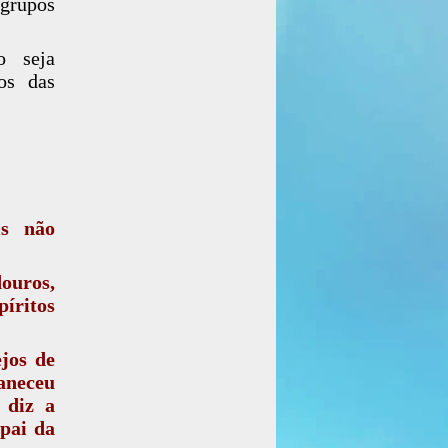
 grupos
o seja
os das
is não
ouros,
íritos
jos de
maneceu
 diz a
 pai da