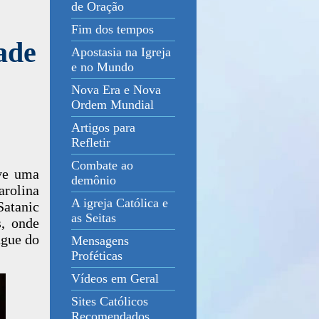
de Oração
Fim dos tempos
ade
Apostasia na Igreja
e no Mundo
Nova Era e Nova
Ordem Mundial
Artigos para
Refletir
Combate ao
eve uma
demônio
arolina
A igreja Católica e
atanic
as Seitas
s, onde
ngue do
Mensagens
Proféticas
Vídeos em Geral
Sites Católicos
Recomendados