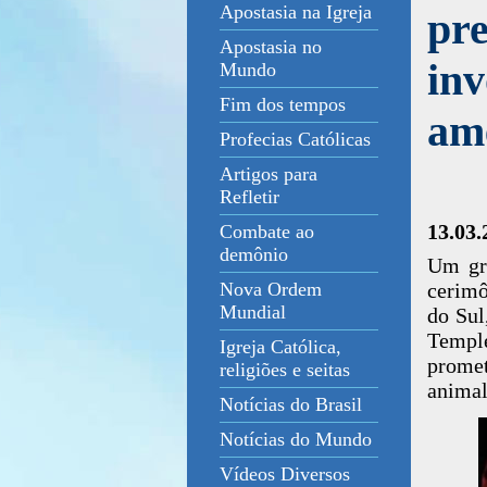
Apostasia na Igreja
pre
Apostasia no
inv
Mundo
Fim dos tempos
am
Profecias Católicas
Artigos para
Refletir
13.03.
Combate ao
demônio
Um gru
cerimô
Nova Ordem
Mundial
do Su
Temple
Igreja Católica,
promet
religiões e seitas
animal
Notícias do Brasil
Notícias do Mundo
Vídeos Diversos