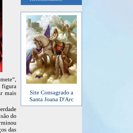
omete”,
 figura
Site Consagrado a
ar mais
Santa Joana D'Arc
berdade
isão do
erminou
ços das