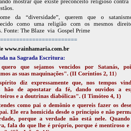
ando mostrar que existe preconceito religioso contra
stãos.
me da “diversidade”, querem que o satanism
hecido como uma religião com os mesmos direit
. Fonte: The Blaze via Gospel Prime
========================
de www.rainhamaria.com.br
nda na Sagrada Escritura:
quero que sejamos vencidos por Satanás, po
mos as suas maquinações". (II Coríntios 2, 11
)
pírito diz expressamente que, nos tempos vind
s hão de apostatar da fé, dando ouvidos a esp
eiros e a doutrinas diabólicas". (I Timóteo 4, 1)
tendes como pai o demônio e quereis fazer os dese
pai. Ele era homicida desde o princípio e não per
rdade, porque a verdade não está nele. Quando
a, fala do que lhe é próprio, porque é mentiroso e