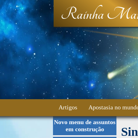
Rainha Mar
Artigos
Apostasia no mund
Novo menu de assuntos
Fale Conosco
Sin
em construção