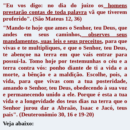
"Eu vos digo: no dia do juízo os
homens
prestarão contas de toda palavra
vã que tiverem
proferido". (São Mateus 12, 36)
"Mando-te hoje que ames o Senhor, teu Deus, que
andes em seus caminhos,
observes seus
mandamentos, suas leis e seus preceitos
, para que
vivas e te multipliques, e que o Senhor, teu Deus,
te abençoe na terra em que vais entrar para
possuí-la. Tomo hoje por testemunhas o céu e a
terra contra vós: ponho diante de ti a vida e a
morte, a bênção e a maldição. Escolhe, pois, a
vida, para que vivas com a tua posteridade,
amando o Senhor, teu Deus, obedecendo à sua voz
e permanecendo unido a ele. Porque é esta a tua
vida e a longevidade dos teus dias na terra que o
Senhor jurou dar a Abraão, Isaac e Jacó, teus
pais". (Deuteronômio 30, 16 e 19-20)
Veja abaixo: