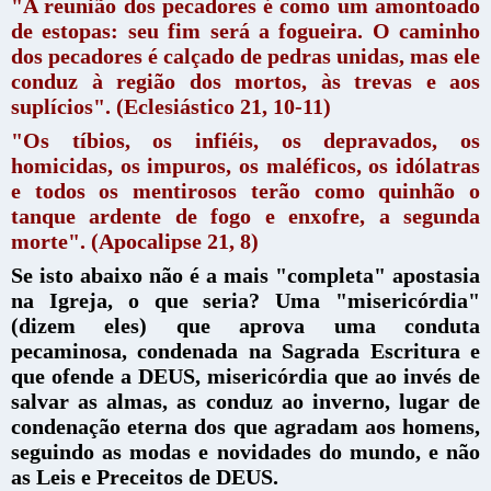
"A reunião dos pecadores é como um amontoado
de estopas: seu fim será a fogueira. O caminho
dos pecadores é calçado de pedras unidas, mas ele
conduz à região dos mortos, às trevas e aos
suplícios". (Eclesiástico 21, 10-11)
"Os tíbios, os infiéis, os depravados, os
homicidas, os impuros, os maléficos, os idólatras
e todos os mentirosos terão como quinhão o
tanque ardente de fogo e enxofre, a segunda
morte". (Apocalipse 21, 8)
Se isto abaixo não é a mais "completa" apostasia
na Igreja, o que seria? Uma "misericórdia"
(dizem eles) que aprova uma conduta
pecaminosa, condenada na Sagrada Escritura e
que ofende a DEUS, misericórdia que ao invés de
salvar as almas, as conduz ao inverno, lugar de
condenação eterna dos que agradam aos homens,
seguindo as modas e novidades do mundo, e não
as Leis e Preceitos de DEUS.