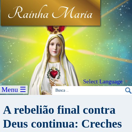
Rainha Maria
Select Language
▼
Menu ☰
A rebelião final contra
Deus continua: Creches