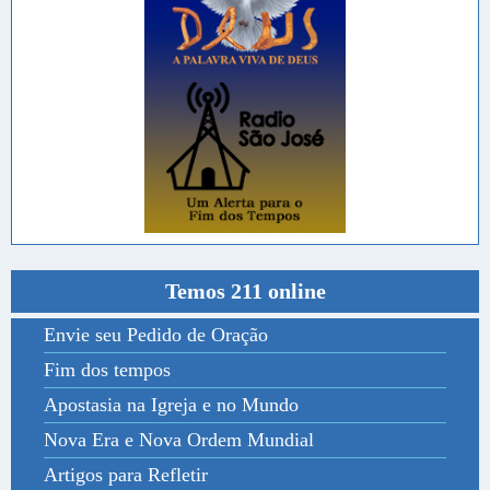
Temos 211 online
Envie seu Pedido de Oração
Fim dos tempos
Apostasia na Igreja e no Mundo
Nova Era e Nova Ordem Mundial
Artigos para Refletir