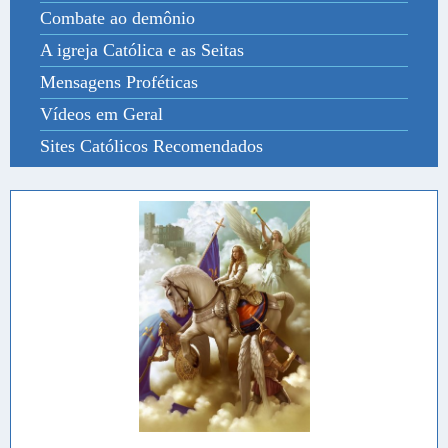
Combate ao demônio
A igreja Católica e as Seitas
Mensagens Proféticas
Vídeos em Geral
Sites Católicos Recomendados