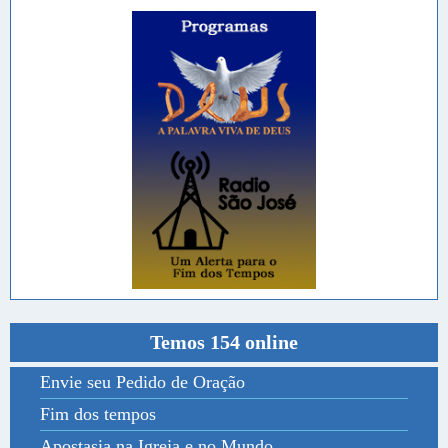
Temos 154 online
Envie seu Pedido de Oração
Fim dos tempos
Apostasia na Igreja e no Mundo