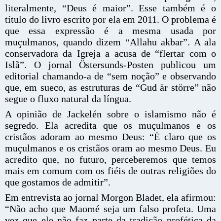
literalmente, “Deus é maior”. Esse também é o
título do livro escrito por ela em 2011. O problema é
que essa expressão é a mesma usada por
muçulmanos, quando dizem “Allahu akbar”. A ala
conservadora da Igreja a acusa de “flertar com o
Islã”. O jornal Östersunds-Posten publicou um
editorial chamando-a de “sem noção” e observando
que, em sueco, as estruturas de “Gud är större” não
segue o fluxo natural da língua.
A opinião de Jackelén sobre o islamismo não é
segredo. Ela acredita que os muçulmanos e os
cristãos adoram ao mesmo Deus: “É claro que os
muçulmanos e os cristãos oram ao mesmo Deus. Eu
acredito que, no futuro, perceberemos que temos
mais em comum com os fiéis de outras religiões do
que gostamos de admitir”.
Em entrevista ao jornal Morgon Bladet, ela afirmou:
“Não acho que Maomé seja um falso profeta. Uma
vez que ele não faz parte da tradição profética da