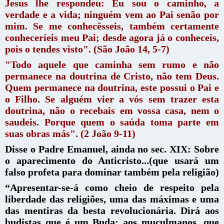
Jesus lhe respondeu: Eu sou o caminho, a
verdade e a vida; ninguém vem ao Pai senão por
mim. Se me conhecêsseis, também certamente
conheceríeis meu Pai; desde agora já o conheceis,
pois o tendes visto". (São João 14, 5-7)
"Todo aquele que caminha sem rumo e não
permanece na doutrina de Cristo, não tem Deus.
Quem permanece na doutrina, este possui o Pai e
o Filho. Se alguém vier a vós sem trazer esta
doutrina, não o recebais em vossa casa, nem o
saudeis. Porque quem o saúda toma parte em
suas obras más". (2 João 9-11)
Disse o Padre Emanuel, ainda no sec. XIX: Sobre
o aparecimento do Anticristo...(que usará um
falso profeta para dominar também pela religião)
“Apresentar-se-á como cheio de respeito pela
liberdade das religiões, uma das máximas e uma
das mentiras da besta revolucionária. Dirá aos
budistas que é um Buda; aos muçulmanos, que