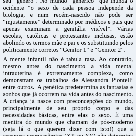
seu “gênero”. No mundo “genérico” que inunda o
ocidente “o sexo de cada pessoa independe da
biologia, e num recém-nascido não pode ser
“injustamente” determinado por médicos e pais que
apenas examinam a genitália visível”. Várias
escolas, católicas e protestantes inclusas, estão
abolindo os termos mãe e pai e os substituindo pelos
politicamente corretos “Genitor 1” e “Genitor 2”.
A mente infantil não é tabula rasa. Ao contrário,
mesmo antes do nascimento a vida mental
intrauterina é extremamente complexa, como
demonstram os trabalhos de Alessandra Piontelli
entre outros. A genética predetermina as fantasias e
sonhos que já ocorrem na vida antes do nascimento.
A criança já nasce com preconcepções do mundo,
principalmente de seu próprio corpo e das
necessidades básicas, entre elas o sexo. É uma
mentira do mundo que chamam de pós-moderno
(seja lá o que querem dizer com isto!) que a
estrutura cromossômica (XX ou XY) não determina