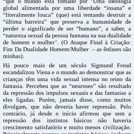
“que o mundo está tomado por ‘Uma ideologia
global alimentada por uma liberdade “insana” e
“literalmente louca” (que) está tentando destruir a
“última barreira” que preserva a humanidade de
perder o significado de ser “humano”, a saber, a
“natureza sexual da pessoa humana na sua dualidade
de homem e mulher’. (O Ataque Final à Criação:
Fim Da Dualidade Homem/Mulher – as ênfases são
minhas).
Há pouco mais de um século Sigmund Freud
escandalizou Viena e o mundo ao demonstrar que as
crianças têm uma vida sexual intensa no reino da
fantasia. Percebeu que as “neuroses” são resultado
da repressão dos impulsos sexuais e das fantasias a
eles ligadas. Porém, jamais disse, como muitos
divulgam, que não deveria haver repressão. Pelo
contrário, já desde o início afirmou que sem a
repressão dos instintos básicos não haveria
crescimento satisfatório e muito menos civilização.
Principalmente porque os instintos básicos incluem