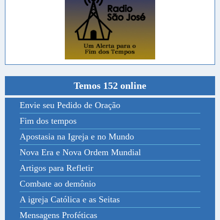
Temos 152 online
Envie seu Pedido de Oração
Fim dos tempos
Apostasia na Igreja e no Mundo
Nova Era e Nova Ordem Mundial
Artigos para Refletir
Combate ao demônio
A igreja Católica e as Seitas
Mensagens Proféticas