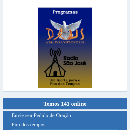
Temos 141 online
Envie seu Pedido de Oração
Fim dos tempos