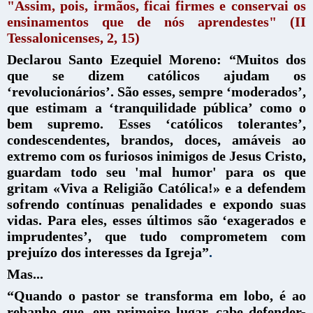
"Assim, pois, irmãos, ficai firmes e conservai os
ensinamentos que de nós aprendestes" (II
Tessalonicenses, 2, 15)
Declarou Santo Ezequiel Moreno: “Muitos dos
que se dizem católicos ajudam os
‘revolucionários’. São esses, sempre ‘moderados’,
que estimam a ‘tranquilidade pública’ como o
bem supremo. Esses ‘católicos tolerantes’,
condescendentes, brandos, doces, amáveis ao
extremo com os furiosos inimigos de Jesus Cristo,
guardam todo seu 'mal humor' para os que
gritam «Viva a Religião Católica!» e a defendem
sofrendo contínuas penalidades e expondo suas
vidas. Para eles, esses últimos são ‘exagerados e
imprudentes’, que tudo comprometem com
prejuízo dos interesses da Igreja”
.
Mas...
“Quando o pastor se transforma em lobo, é ao
rebanho que, em primeiro lugar, cabe defender-