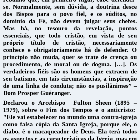
se. Normalmente, sem dúvida, a doutrina desce
dos Bispos para o povo fiel, e os súditos, no
domínio da Fé, não devem julgar seus chefes.
Mas há, no tesouro da revelação, pontos
essenciais, que todo cristão, em vista de seu
próprio título de cristão, necessariamente
conhece e obrigatoriamente há de defender. O
princípio não muda, quer se trate de crença ou
procedimento, de moral ou de dogma. […]. Os
verdadeiros fiéis são os homens que extraem de
seu batismo, em tais circunstâncias, a inspiração
de uma linha de conduta; não os pusilânimes” –
Dom Prosper Guéranger
.
Declarou o Arcebispo Fulton Sheen (1895 –
1979), sobre o Fim dos Tempos e o anticristo:
"Ele vai estabelecer no mundo uma contra-igreja
como falsa cópia da Santa Igreja, porque ele, o
diabo, é o macaqueador de Deus. Ela terá todos
os aspectos e as características da Igreja, mas em