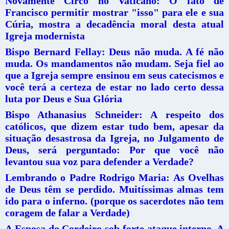
Novamente Circo no Vaticano: O fato de
Francisco permitir mostrar "isso" para ele e sua
Cúria, mostra a decadência moral desta atual
Igreja modernista
Bispo Bernard Fellay: Deus não muda. A fé não
muda. Os mandamentos não mudam. Seja fiel ao
que a Igreja sempre ensinou em seus catecismos e
você terá a certeza de estar no lado certo dessa
luta por Deus e Sua Glória
Bispo Athanasius Schneider: A respeito dos
católicos, que dizem estar tudo bem, apesar da
situação desastrosa da Igreja, no Julgamento de
Deus, será perguntado: Por que você não
levantou sua voz para defender a Verdade?
Lembrando o Padre Rodrigo Maria: As Ovelhas
de Deus têm se perdido. Muitíssimas almas tem
ido para o inferno. (porque os sacerdotes não tem
coragem de falar a Verdade)
A Esposa do Cordeiro sob forte ataque interno. A