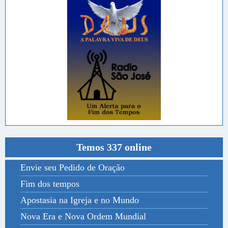
Temos 337 online
Envie seu Pedido de Oração
Fim dos tempos
Apostasia na Igreja e no Mundo
Nova Era e Nova Ordem Mundial