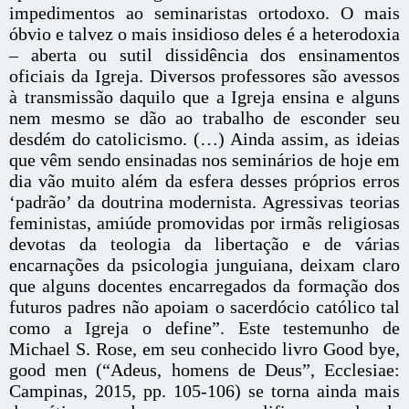
impedimentos ao seminaristas ortodoxo. O mais
óbvio e talvez o mais insidioso deles é a heterodoxia
– aberta ou sutil dissidência dos ensinamentos
oficiais da Igreja. Diversos professores são avessos
à transmissão daquilo que a Igreja ensina e alguns
nem mesmo se dão ao trabalho de esconder seu
desdém do catolicismo. (…) Ainda assim, as ideias
que vêm sendo ensinadas nos seminários de hoje em
dia vão muito além da esfera desses próprios erros
‘padrão’ da doutrina modernista. Agressivas teorias
feministas, amiúde promovidas por irmãs religiosas
devotas da teologia da libertação e de várias
encarnações da psicologia junguiana, deixam claro
que alguns docentes encarregados da formação dos
futuros padres não apoiam o sacerdócio católico tal
como a Igreja o define”. Este testemunho de
Michael S. Rose, em seu conhecido livro Good bye,
good men (“Adeus, homens de Deus”, Ecclesiae:
Campinas, 2015, pp. 105-106) se torna ainda mais