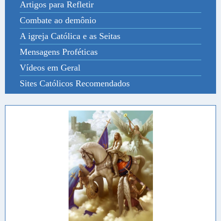
Artigos para Refletir
Combate ao demônio
A igreja Católica e as Seitas
Mensagens Proféticas
Vídeos em Geral
Sites Católicos Recomendados