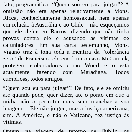
fato, programática. “Quem sou eu para julgar”? A
omissão não era apenas relativamente a Mons.
Ricca, conhecidamente homossexual, nem apenas
em relação à Austrália e ao Chile – não esqueçamos
que ele defendeu Barros, dizendo que não tinha
provas contra ele e acusando as vítimas de
caluniadores. Em sua carta testemunho, Mons.
Viganò traz à tona toda a mentira da “tolerância
zero” de Francisco: ele encobriu o caso McCarrick,
protegeu acobertadores como Wuerl e o está
atualmente fazendo com Maradiaga. Todos
cúmplices, todos amigos.
“Quem sou eu para julgar”? De fato, ele se omitiu
até quando pôde, quer dizer, até o ponto em que a
mídia não o permitiu mais sem manchar a sua
imagem… Ele não julgou, mas a justiça americana,
sim. A América, e não o Vaticano, fez justiça às
vítimas.
Ontem, na viagem de retorno de Dublin, os