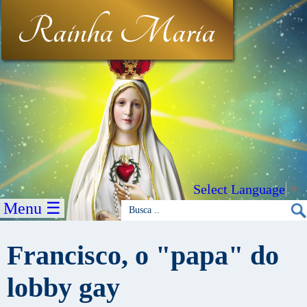
Rainha Maria
Select Language
▼
Menu ☰
Francisco, o "papa" do
lobby gay