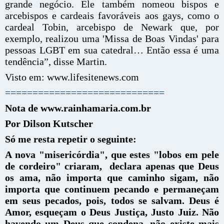
grande negócio. Ele também nomeou bispos e
arcebispos e cardeais favoráveis ​​aos gays, como o
cardeal Tobin, arcebispo de Newark que, por
exemplo, realizou uma 'Missa de Boas Vindas' para
pessoas LGBT em sua catedral… Então essa é uma
tendência”, disse Martin.
Visto em: www.lifesitenews.com
=============================
Nota de www.rainhamaria.com.br
Por Dilson Kutscher
Só me resta repetir o seguinte:
A nova "misericórdia", que estes "lobos em pele
de cordeiro" criaram, declara apenas que Deus
os ama, não importa que caminho sigam, não
importa que continuem pecando e permaneçam
em seus pecados, pois, todos se salvam. Deus é
Amor, esqueçam o Deus Justiça, Justo Juiz. Não
havendo um Deus que condena, não existe mais