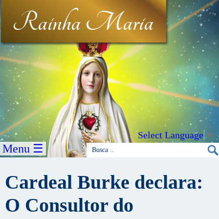
Rainha Maria
Select Language
▼
Menu ☰
Cardeal Burke declara:
O Consultor do