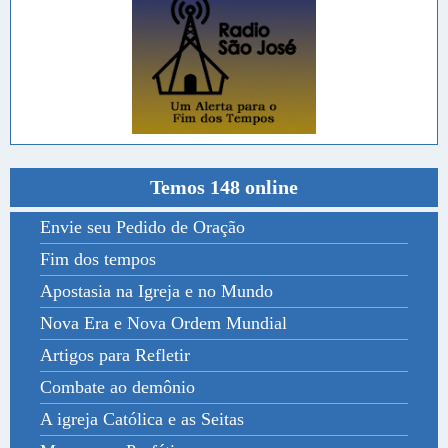
Temos 148 online
Envie seu Pedido de Oração
Fim dos tempos
Apostasia na Igreja e no Mundo
Nova Era e Nova Ordem Mundial
Artigos para Refletir
Combate ao demônio
A igreja Católica e as Seitas