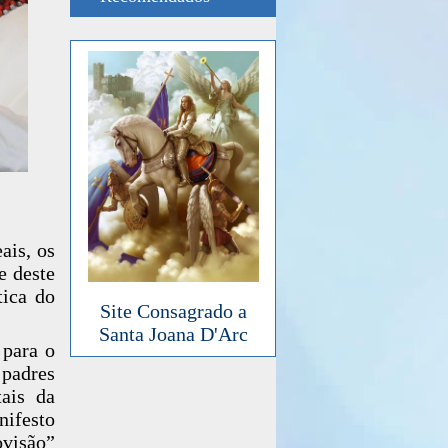
ais, os
e deste
tica do
Site Consagrado a
Santa Joana D'Arc
 para o
padres
ais da
nifesto
ovisão”