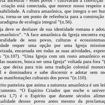
ria ancestral - esses povos - cultivaram a convicção
 criação está conectada, que merece nosso respeito 
sabilidade. A cultura amazônica, que integra o ser h
za, torna-se um ponto de referência para a construçã
aradigma de ecologia integral ”(n.56).
ja deve se desfazer de sua identidade romana e ado
amazônico”. “A face amazônica da Igreja encontra ex
uralidade de seus povos, culturas e ecossistemas
sidade requer uma opção por uma Igreja mission
orizada, encarnada em todas as suas atividades, expre
as ”(n.107). “Uma Igreja com um rosto amazônico e
las nuances, busca ser uma Igreja“ voltada para fora ”
, que deixa para trás uma tradição colonial monocu
cal e dominadora e sabe discernir e adotar sem m
as manifestações culturais dos povos ”(n.110).
rito panteísta que anima a natureza amazônica é um le
cumento. “O Espírito Criador que enche o univers
oria 1,7) é o Espírito que durante séculos alime
itualidade desses povos antes mesmo da proclama