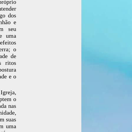
próprio
ntender
ngo dos
nhão e
om seu
de uma
efeitos
erra; o
ade de
s ritos
postura
ade e o
Igreja,
aptem o
ada nas
nidade,
em suas
uem uma