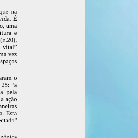
rque na
vida. É
ão, uma
itura e
(n.20),
 vital”
uma vez
espaços
raram o
 25: “a
a pela
 a ação
neiras
a. Esta
ectado"
zônica