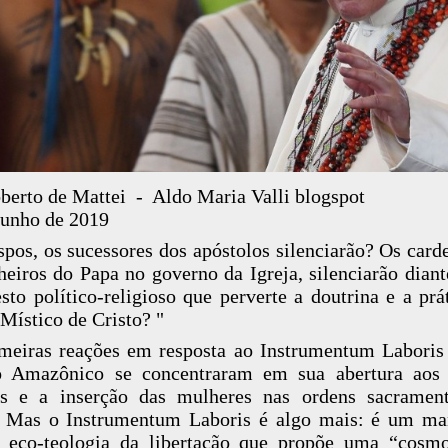
berto de Mattei - Aldo Maria Valli blogspot
junho de 2019
spos, os sucessores dos apóstolos silenciarão? Os carde
heiros do Papa no governo da Igreja, silenciarão diant
sto político-religioso que perverte a doutrina e a prá
Místico de Cristo? "
meiras reações em resposta ao Instrumentum Laboris
o Amazônico se concentraram em sua abertura aos 
os e a inserção das mulheres nas ordens sacrament
. Mas o Instrumentum Laboris é algo mais: é um ma
 eco-teologia da libertação que propõe uma “cosm