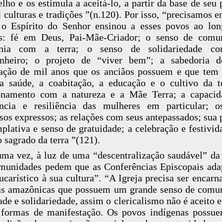
lho e os estimula a aceitá-lo, a partir da base de seu 
] culturas e tradições ”(n.120). Por isso, “precisamos e
o Espírito do Senhor ensinou a esses povos ao lo
os: fé em Deus, Pai-Mãe-Criador; o senso de comu
nia com a terra; o senso de solidariedade c
nheiro; o projeto de “viver bem”; a sabedoria 
zação de mil anos que os anciãos possuem e que tem 
a saúde, a coabitação, a educação e o cultivo da t
ionamento com a natureza e a Mãe Terra; a capacid
ência e resiliência das mulheres em particular; o
osos expressos; as relações com seus antepassados; sua 
plativa e senso de gratuidade; a celebração e festivid
o sagrado da terra ”(121).
ma vez, à luz de uma “descentralização saudável” da 
munidades pedem que as Conferências Episcopais ad
ucarístico à sua cultura”. “A Igreja precisa ser encarn
as amazônicas que possuem um grande senso de comu
ade e solidariedade, assim o clericalismo não é aceito 
 formas de manifestação. Os povos indígenas poss