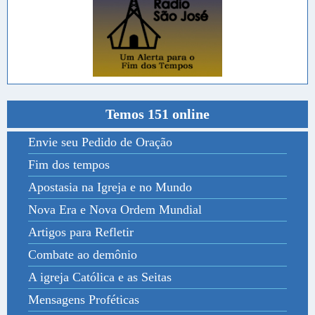
Temos 151 online
Envie seu Pedido de Oração
Fim dos tempos
Apostasia na Igreja e no Mundo
Nova Era e Nova Ordem Mundial
Artigos para Refletir
Combate ao demônio
A igreja Católica e as Seitas
Mensagens Proféticas