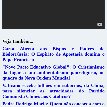
Veja também...
Carta Aberta aos Bispos e Padres da
Bielorrússia: O Espírito de Apostasia domina o
Papa Francisco
"Novo Pacto Educativo Global": O Cristianismo
dá lugar a um ambientalismo panreligioso, no
quadro da Nova Ordem Mundial
Vaticano recebe bilhões em subornos, da China,
para silenciar as atrocidades do Partido
Comunista Chinês aos Católicos?
Padre Rodrigo Maria: Quem não concorda com o