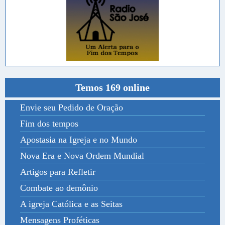
Temos 169 online
Envie seu Pedido de Oração
Fim dos tempos
Apostasia na Igreja e no Mundo
Nova Era e Nova Ordem Mundial
Artigos para Refletir
Combate ao demônio
A igreja Católica e as Seitas
Mensagens Proféticas