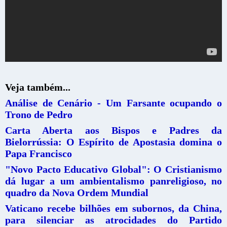
Veja também...
Análise de Cenário - Um Farsante ocupando o
Trono de Pedro
Carta Aberta aos Bispos e Padres da
Bielorrússia: O Espírito de Apostasia domina o
Papa Francisco
"Novo Pacto Educativo Global": O Cristianismo
dá lugar a um ambientalismo panreligioso, no
quadro da Nova Ordem Mundial
Vaticano recebe bilhões em subornos, da China,
para silenciar as atrocidades do Partido