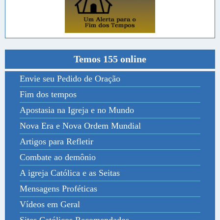
Temos 155 online
Envie seu Pedido de Oração
Fim dos tempos
Apostasia na Igreja e no Mundo
Nova Era e Nova Ordem Mundial
Artigos para Refletir
Combate ao demônio
A igreja Católica e as Seitas
Mensagens Proféticas
Vídeos em Geral