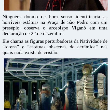
Ninguém dotado de bom senso identificaria as
horríveis estátuas na Praça de São Pedro com um
presépio, observa o arcebispo Viganò em uma
declaração de 22 de dezembro.
Ele chama as figuras perturbadoras da Natividade de
“totens” e “estátuas obscenas de cerâmica” nas
quais nada existe de cristão.