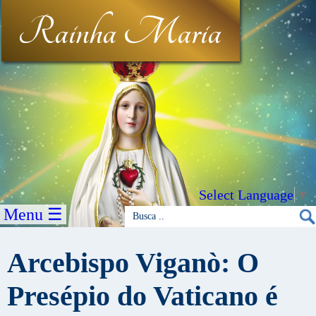
Rainha Maria
Select Language
▼
Menu ☰
Arcebispo Viganò: O
Presépio do Vaticano é