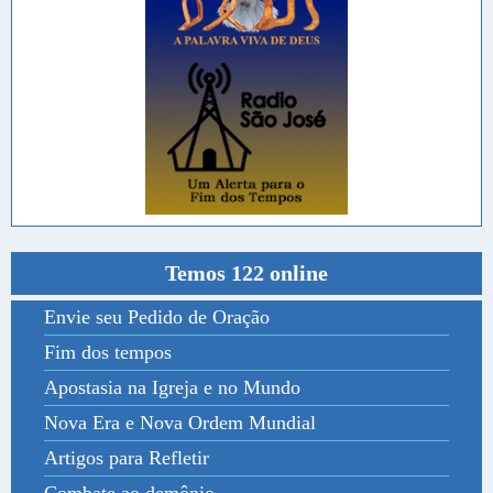
Temos 122 online
Envie seu Pedido de Oração
Fim dos tempos
Apostasia na Igreja e no Mundo
Nova Era e Nova Ordem Mundial
Artigos para Refletir
Combate ao demônio