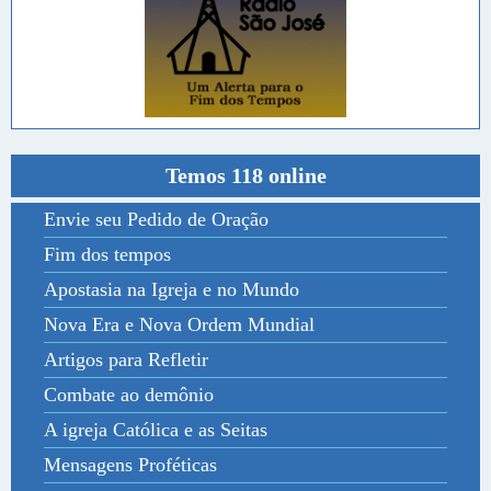
Temos 118 online
Envie seu Pedido de Oração
Fim dos tempos
Apostasia na Igreja e no Mundo
Nova Era e Nova Ordem Mundial
Artigos para Refletir
Combate ao demônio
A igreja Católica e as Seitas
Mensagens Proféticas