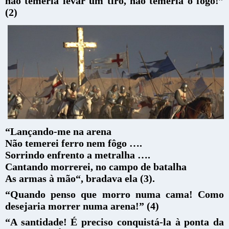
não temeria levar um tiro, não temeria o fogo!”
(2)
“Lançando-me na arena
Não temerei ferro nem fôgo ….
Sorrindo enfrento a metralha ….
Cantando morrerei, no campo de batalha
As armas à mão“, bradava ela (3).
“Quando penso que morro numa cama! Como
desejaria morrer numa arena!” (4)
“A santidade! É preciso conquistá-la à ponta da