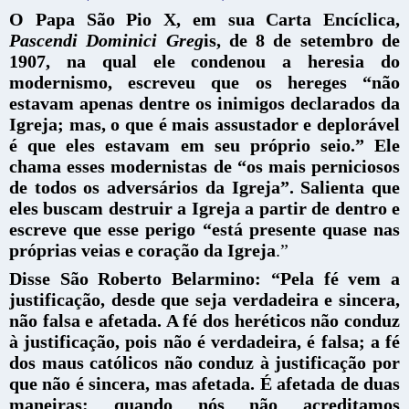
O Papa São Pio X, em sua Carta Encíclica,
Pascendi Dominici Greg
is, de 8 de setembro de
1907, na qual ele condenou a heresia do
modernismo, escreveu que os hereges
“não
estavam apenas dentre os inimigos declarados da
Igreja; mas, o que é mais assustador e deplorável
é que eles estavam em seu próprio seio.” Ele
chama esses modernistas de “os mais perniciosos
de todos os adversários da Igreja”. Salienta que
eles buscam destruir a Igreja a partir de dentro e
escreve que esse perigo “está presente quase nas
próprias veias e coração da Igreja
.”
Disse São Roberto Belarmino:
“Pela fé vem a
justificação, desde que seja verdadeira e sincera,
não falsa e afetada. A fé dos heréticos não conduz
à justificação, pois não é verdadeira, é falsa; a fé
dos maus católicos não conduz à justificação por
que não é sincera, mas afetada. É afetada de duas
maneiras: quando nós não acreditamos