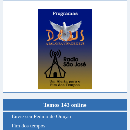
Temos 143 online
Envie seu Pedido de Oração
Fim dos tempos