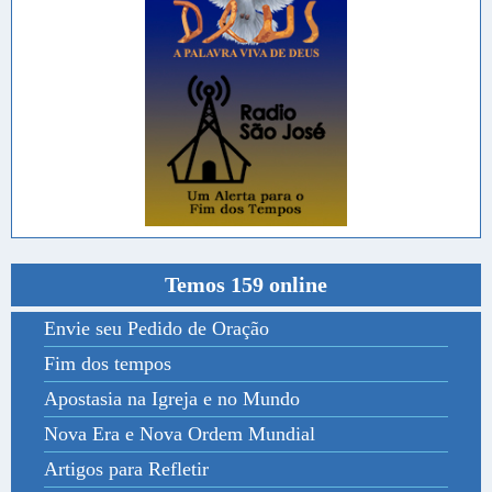
Temos 159 online
Envie seu Pedido de Oração
Fim dos tempos
Apostasia na Igreja e no Mundo
Nova Era e Nova Ordem Mundial
Artigos para Refletir