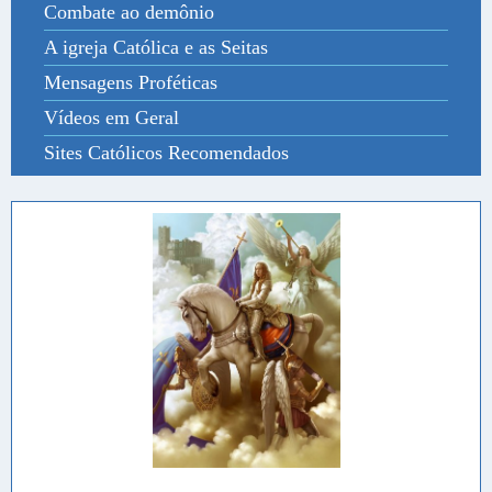
Combate ao demônio
A igreja Católica e as Seitas
Mensagens Proféticas
Vídeos em Geral
Sites Católicos Recomendados