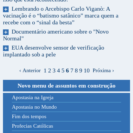
Lembrando o Arcebispo Carlo Viganò: A
vacinação é o “batismo satânico” marca quem a
recebe com o “sinal da besta”
Documentário americano sobre o "Novo
Normal"
EUA desenvolve sensor de verificação
implantado sob a pele
1
2
3
4
5
6
7
8
9
10
‹ Anterior
Próxima ›
Novo menu de assuntos em construção
Apostasia na Igreja
Apostasia no Mundo
Fim dos tempos
Profecias Católicas