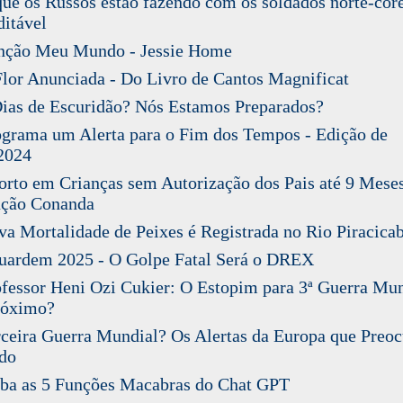
e os Russos estão fazendo com os soldados norte-cor
ditável
ção Meu Mundo - Jessie Home
or Anunciada - Do Livro de Cantos Magnificat
as de Escuridão? Nós Estamos Preparados?
rama um Alerta para o Fim dos Tempos - Edição de
2024
to em Crianças sem Autorização dos Pais até 9 Meses
ução Conanda
 Mortalidade de Peixes é Registrada no Rio Piracica
ardem 2025 - O Golpe Fatal Será o DREX
essor Heni Ozi Cukier: O Estopim para 3ª Guerra Mun
róximo?
eira Guerra Mundial? Os Alertas da Europa que Preo
do
ba as 5 Funções Macabras do Chat GPT