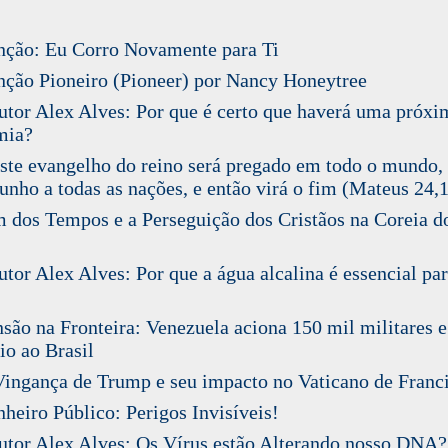
ção: Eu Corro Novamente para Ti
ão Pioneiro (Pioneer) por Nancy Honeytree
or Alex Alves: Por que é certo que haverá uma próxi
mia?
te evangelho do reino será pregado em todo o mundo,
unho a todas as nações, e então virá o fim (Mateus 24,1
dos Tempos e a Perseguição dos Cristãos na Coreia d
or Alex Alves: Por que a água alcalina é essencial par
ão na Fronteira: Venezuela aciona 150 mil militares 
io ao Brasil
ngança de Trump e seu impacto no Vaticano de Franc
eiro Público: Perigos Invisíveis!
or Alex Alves: Os Vírus estão Alterando nosso DNA?