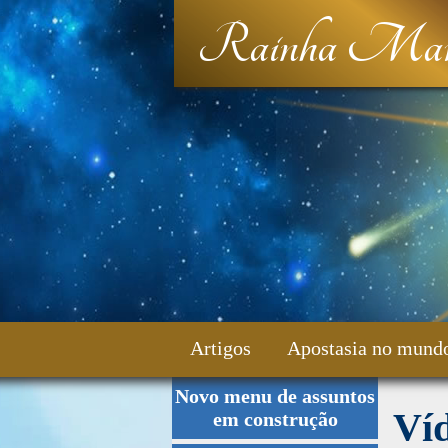
Rainha Mar
Artigos
Apostasia no mund
Novo menu de assuntos
Fale Conosco
Ví
em construção