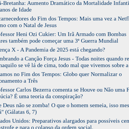
Bretanha: Aumento Dramático da Mortalidade Infanti
 anos de Idade
rnecedores do Fim dos Tempos: Mais uma vez a Netfl
mo com o Natal de Jesus
fessor Heni Ozi Cukier: Um Irã Armado com Bombas
res também pode começar uma 3ª Guerra Mundial
nça X - A Pandemia de 2025 está chegando?
rando a Canção Força Jesus - Todas noites quando re
naquilo se vê lá de cima, todo mal que vivemos sobre a
amos no Fim dos Tempos: Globo quer Normalizar o
onamento a Três
essor Carlos Bezerra comenta se Houve ou Não uma F
úcia? É uma teoria da conspiração?
 Deus não se zomba! O que o homem semeia, isso me
á" (Gálatas 6, 7)
dos Unidos: Preparativos alargados para possíveis cen
ástrofe e para o colapso da ordem social.