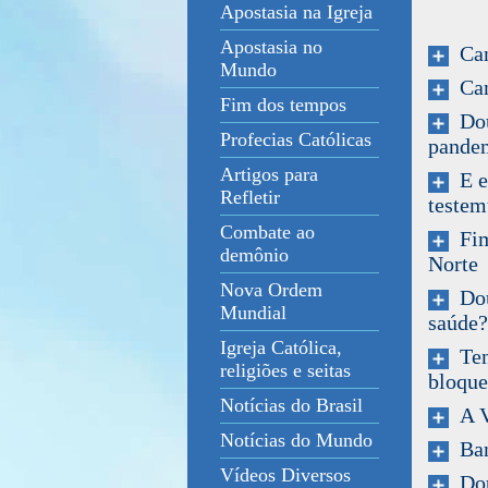
Apostasia na Igreja
Apostasia no
Can
Mundo
Canç
Fim dos tempos
Dout
Profecias Católicas
pande
Artigos para
E es
Refletir
testem
Combate ao
Fim 
demônio
Norte
Nova Ordem
Dout
Mundial
saúde?
Igreja Católica,
Tens
religiões e seitas
bloque
Notícias do Brasil
A Vi
Notícias do Mundo
Banh
Vídeos Diversos
Dout