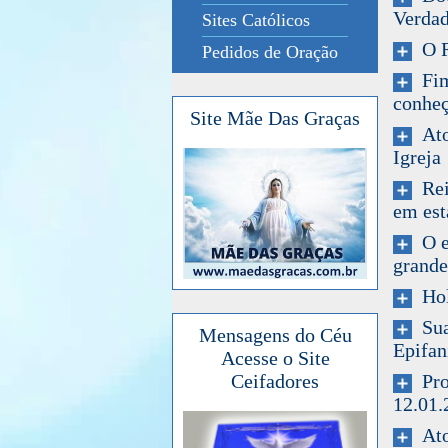
Verdad
Sites Católicos
O R
Pedidos de Oração
Fim 
conheç
Site Mãe Das Graças
Ator
Igreja
Rein
em est
O ex
grande
Hol
Sua 
Mensagens do Céu
Epifan
Acesse o Site
Prog
Ceifadores
12.01.
Ato