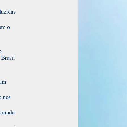
duzidas
om o
o
 Brasil
 um
o nos
o mundo