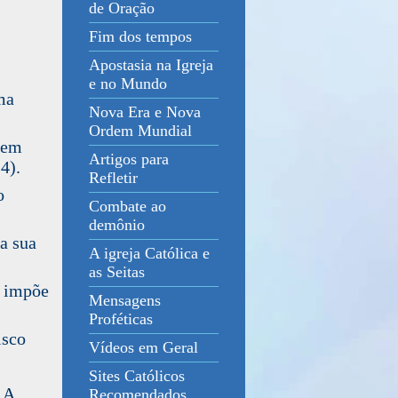
de Oração
Fim dos tempos
Apostasia na Igreja
e no Mundo
ma
Nova Era e Nova
Ordem Mundial
 em
Artigos para
4).
Refletir
o
Combate ao
demônio
a sua
A igreja Católica e
as Seitas
e impõe
Mensagens
Proféticas
isco
Vídeos em Geral
Sites Católicos
 A
Recomendados