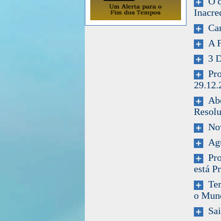
O qu
Inacre
Can
A Fl
3 Di
Prog
29.12.
Abor
Resol
Nova
Agu
Prof
está P
Terc
o Mun
Sai