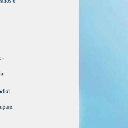
eanos é
 -
ba
dial
cupam