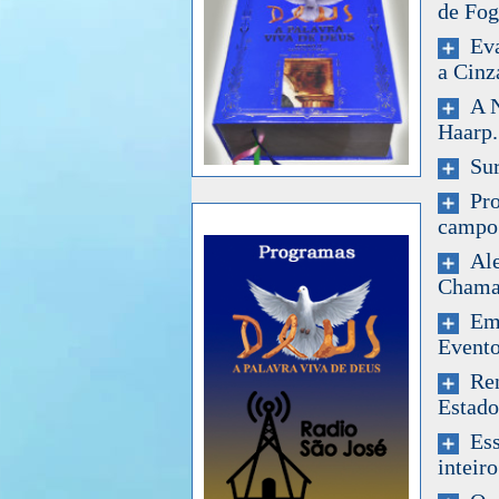
de Fo
Evac
a Cinz
A Ne
Haarp.
Surt
Prof
campo 
Ale
Chamad
Em 2
Evento
Rena
Estado
Esse
inteiro