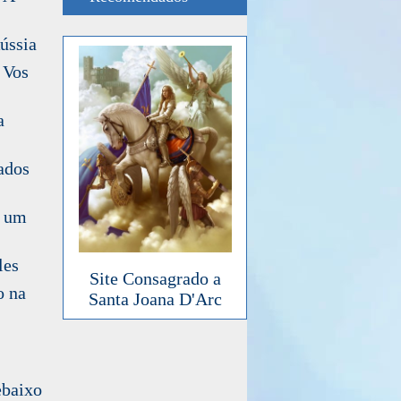
ússia
 Vos
a
ados
z um
les
Site Consagrado a
o na
Santa Joana D'Arc
baixo