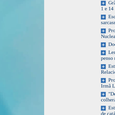
Grã-
1 e 14
Esca
sarcas
Pro
Nuclea
Doe
Lemb
penso 
Est
Relaci
Prof
Irmã L
"De
colher
Esta
de cat