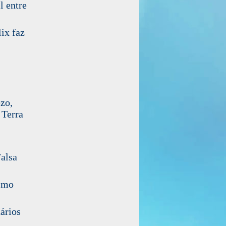
l entre
ix faz
zo,
 Terra
alsa
smo
ários