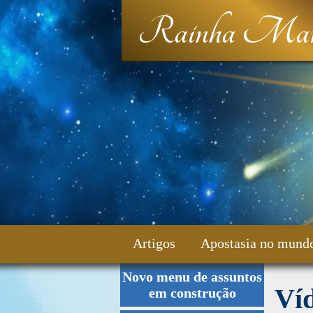
Rainha Mar
Artigos
Apostasia no mund
Novo menu de assuntos
Fale Conosco
Ví
em construção