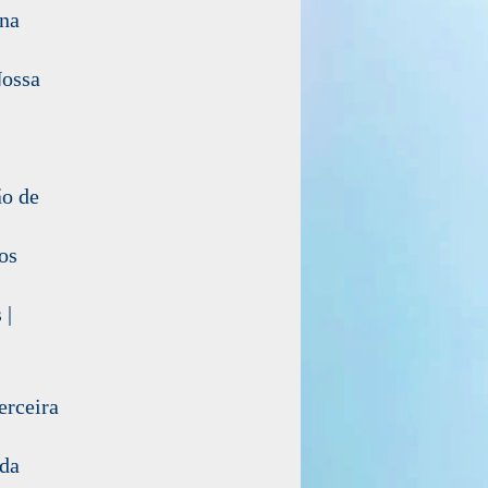
na
Nossa
ão de
os
 |
erceira
 da