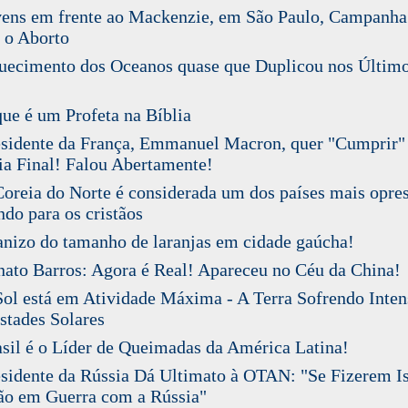
ens em frente ao Mackenzie, em São Paulo, Campanha
 o Aborto
ecimento dos Oceanos quase que Duplicou nos Últim
e é um Profeta na Bíblia
sidente da França, Emmanuel Macron, quer "Cumprir"
ia Final! Falou Abertamente!
reia do Norte é considerada um dos países mais opre
do para os cristãos
izo do tamanho de laranjas em cidade gaúcha!
to Barros: Agora é Real! Apareceu no Céu da China!
l está em Atividade Máxima - A Terra Sofrendo Inten
tades Solares
il é o Líder de Queimadas da América Latina!
idente da Rússia Dá Ultimato à OTAN: "Se Fizerem I
ão em Guerra com a Rússia"