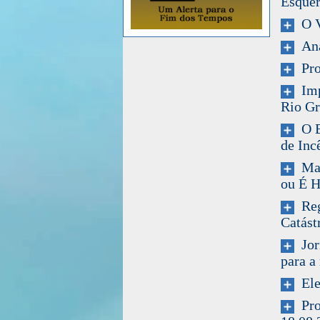
Esque
O Ví
Anál
Prof
Impr
Rio Gr
O Br
de Inc
Mais
ou É 
Reg
Catást
Jorn
para a
Eles
Prog