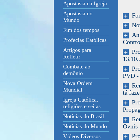
Apostasia na Igreja
Apostasia no
For
Mundo
Novo
Fim dos tempos
Anti
Profecias Católicas
Contro
Artigos para
Prog
Refletir
13.10.
Combate ao
Proc
demônio
PVD -
Nova Ordem
Rena
Mundial
tá faz
Igreja Católica,
Pro
religiões e seitas
Propa
Notícias do Brasil
Rena
Ovnis
Notícias do Mundo
Prof
Vídeos Diversos