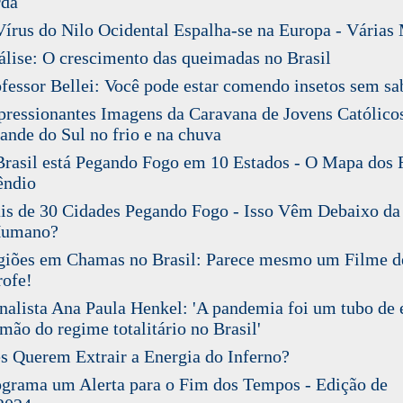
rda
rus do Nilo Ocidental Espalha-se na Europa - Várias
ise: O crescimento das queimadas no Brasil
essor Bellei: Você pode estar comendo insetos sem sa
essionantes Imagens da Caravana de Jovens Católico
ande do Sul no frio e na chuva
asil está Pegando Fogo em 10 Estados - O Mapa dos 
êndio
 de 30 Cidades Pegando Fogo - Isso Vêm Debaixo da
Humano?
iões em Chamas no Brasil: Parece mesmo um Filme d
rofe!
alista Ana Paula Henkel: 'A pandemia foi um tubo de 
 mão do regime totalitário no Brasil'
 Querem Extrair a Energia do Inferno?
rama um Alerta para o Fim dos Tempos - Edição de