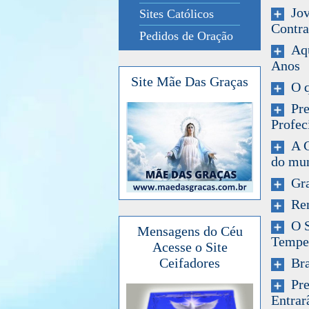
Jov
Sites Católicos
Contra
Pedidos de Oração
Aqu
Anos
Site Mãe Das Graças
O qu
Pre
Profec
A Co
do mun
Gran
Rena
O So
Mensagens do Céu
Tempes
Acesse o Site
Bras
Ceifadores
Pres
Entrar