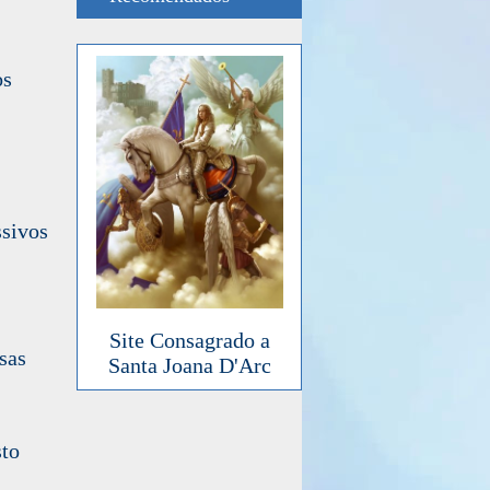
os
ssivos
Site Consagrado a
sas
Santa Joana D'Arc
sto