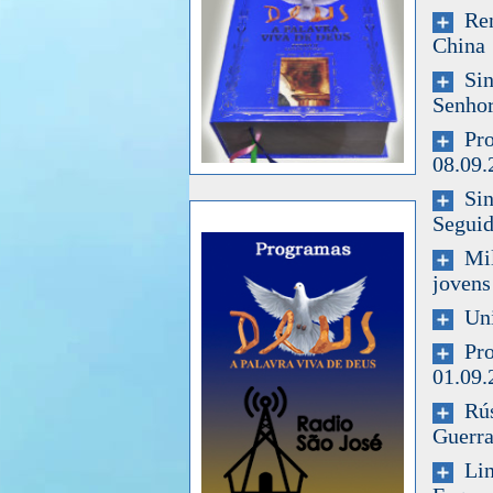
Ren
China
Sina
Senhor
Prog
08.09.
Sina
Seguid
Milh
jovens
Unit
Prog
01.09.
Rúss
Guerra
Ling