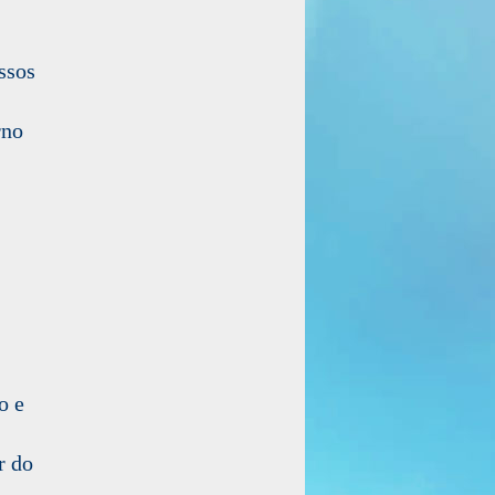
ssos
rno
o e
r do