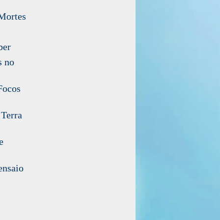
 Mortes
ber
s no
Focos
 Terra
e
ensaio