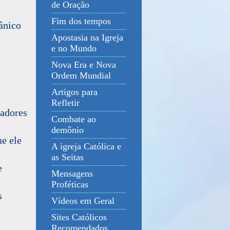
de Oração
Fim dos tempos
ânico
Apostasia na Igreja
e no Mundo
Nova Era e Nova
Ordem Mundial
Artigos para
Refletir
adores
Combate ao
demônio
e ele
A igreja Católica e
as Seitas
e
Mensagens
Proféticas
s
Vídeos em Geral
Sites Católicos
Recomendados