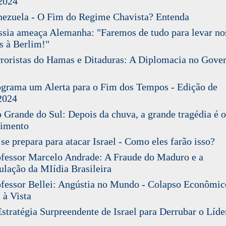
2024
ezuela - O Fim do Regime Chavista? Entenda
ia ameaça Alemanha: "Faremos de tudo para levar no
s à Berlim!"
oristas do Hamas e Ditaduras: A Diplomacia no Gove
rama um Alerta para o Fim dos Tempos - Edição de
2024
Grande do Sul: Depois da chuva, a grande tragédia é o
cimento
se prepara para atacar Israel - Como eles farão isso?
essor Marcelo Andrade: A Fraude do Maduro e a
lação da MIídia Brasileira
essor Bellei: Angústia no Mundo - Colapso Econômic
 à Vista
tratégia Surpreendente de Israel para Derrubar o Líde
s