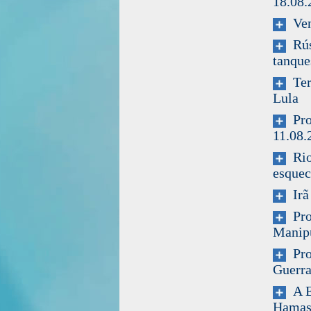
18.08.
Ven
Rúss
tanque
Terr
Lula
Prog
11.08.
Rio 
esque
Irã 
Prof
Manipu
Prof
Guerra
A Es
Hama