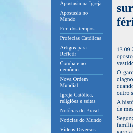
Apostasia na Igreja
sur
Apostasia no
fé
Mundo
Fim dos tempos
Profecias Católicas
Artigos para
13.09.
Refletir
oposto
vestid
Combate ao
demônio
O garo
diagno
Nova Ordem
Mundial
quando
outro 
Igreja Católica,
religiões e seitas
A hist
de mes
Notícias do Brasil
Segund
Notícias do Mundo
famíli
Vídeos Diversos
garota