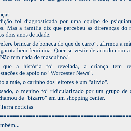
nças
ição foi diagnosticada por uma equipe de psiquia
s. Mas a família diz que percebeu as diferenças do
os dois anos de idade.
refere brincar de boneca do que de carro", afirmou a mã
garota bem feminina. Quer se vestir de acordo com a
Não tem nada de masculino."
 que a história foi revelada, a criança tem re
stações de apoio no "Worcester News".
o a mãe, o carinho dos leitores é um "alívio".
sado, o menino foi ridicularizado por um grupo de 
chamou de "bizarro" em um shopping center.
 Terra noticias
========================================
ambém...