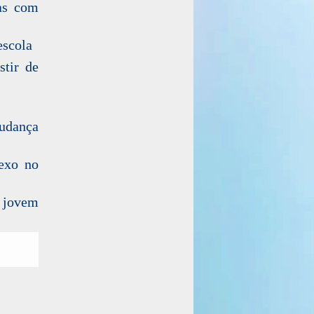
has com
escola
stir de
mudança
sexo no
s jovem