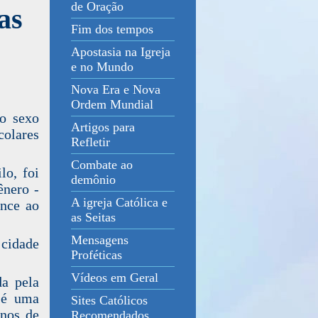
de Oração
as
Fim dos tempos
Apostasia na Igreja
e no Mundo
Nova Era e Nova
Ordem Mundial
 o sexo
Artigos para
colares
Refletir
Combate ao
lo, foi
demônio
ênero -
A igreja Católica e
ence ao
as Seitas
Mensagens
 cidade
Proféticas
Vídeos em Geral
da pela
a é uma
Sites Católicos
anos de
Recomendados