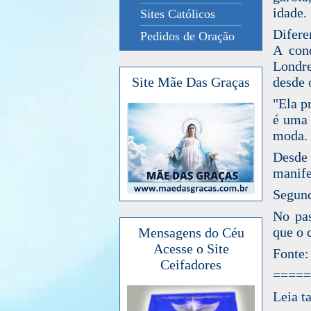
idade.
Sites Católicos
Difere
Pedidos de Oração
A cond
Londre
desde 
Site Mãe Das Graças
"Ela p
é uma 
moda. 
Desde
manife
Segund
No pas
que o 
Mensagens do Céu
Acesse o Site
Fonte:
Ceifadores
=====
Leia t