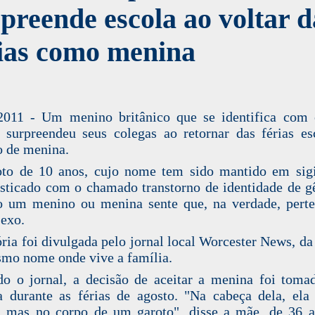
preende escola ao voltar d
rias como menina
2011 - Um menino britânico que se identifica com
 surpreendeu seus colegas ao retornar das férias es
o de menina.
to de 10 anos, cujo nome tem sido mantido em sigi
sticado com o chamado transtorno de identidade de g
 um menino ou menina sente que, na verdade, pert
sexo.
ória foi divulgada pelo jornal local Worcester News, da
mo nome onde vive a família.
o o jornal, a decisão de aceitar a menina foi toma
a durante as férias de agosto. "Na cabeça dela, el
, mas no corpo de um garoto", disse a mãe, de 36 