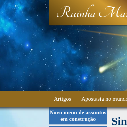
Rainha Mar
Artigos
Apostasia no mund
Novo menu de assuntos
Fale Conosco
Si
em construção