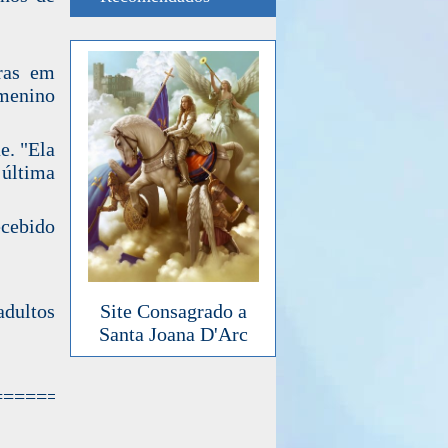
tras em
 menino
e. "Ela
 última
cebido
adultos
Site Consagrado a
Santa Joana D'Arc
=================