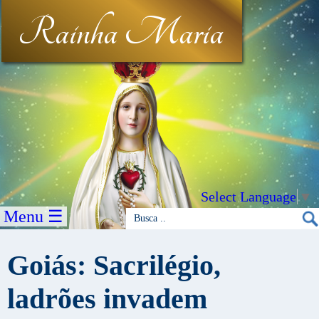
Rainha Maria
Select Language
▼
Menu ☰
Goiás: Sacrilégio,
ladrões invadem