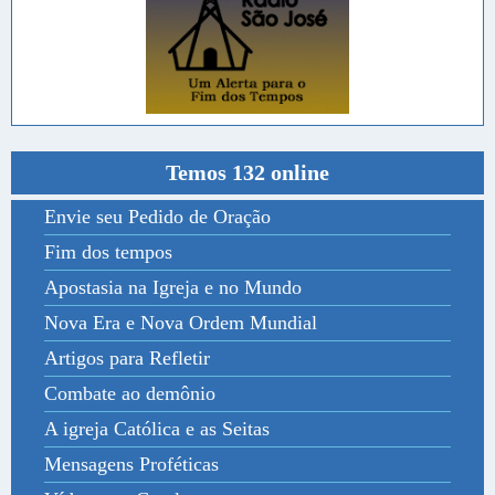
Temos 132 online
Envie seu Pedido de Oração
Fim dos tempos
Apostasia na Igreja e no Mundo
Nova Era e Nova Ordem Mundial
Artigos para Refletir
Combate ao demônio
A igreja Católica e as Seitas
Mensagens Proféticas