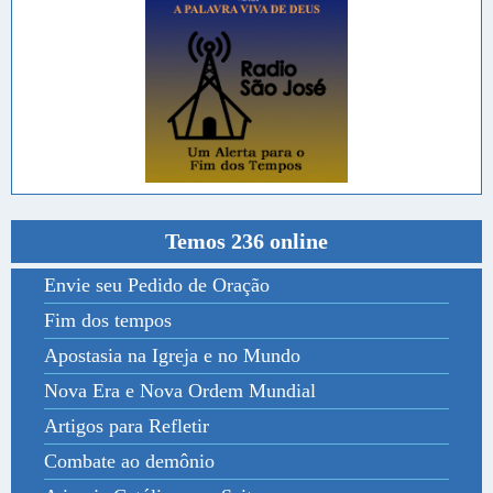
Temos 236 online
Envie seu Pedido de Oração
Fim dos tempos
Apostasia na Igreja e no Mundo
Nova Era e Nova Ordem Mundial
Artigos para Refletir
Combate ao demônio