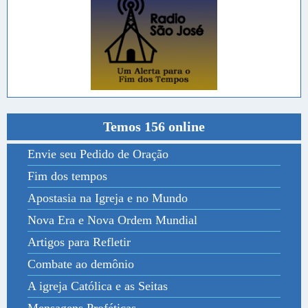
Temos 156 online
Envie seu Pedido de Oração
Fim dos tempos
Apostasia na Igreja e no Mundo
Nova Era e Nova Ordem Mundial
Artigos para Refletir
Combate ao demônio
A igreja Católica e as Seitas