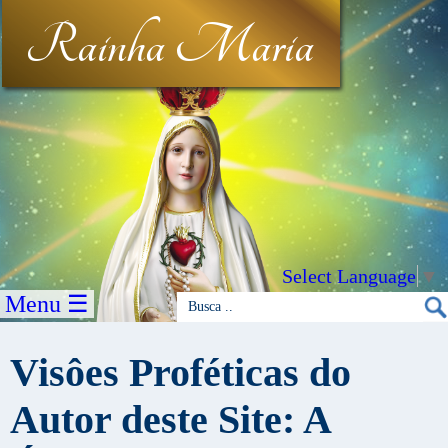
Rainha Maria
Select Language
▼
Menu ☰
Visôes Proféticas do
Autor deste Site: A