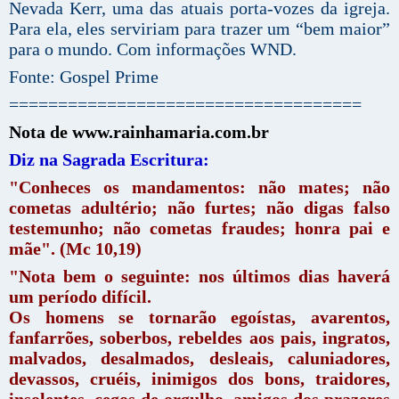
Nevada Kerr, uma das atuais porta-vozes da igreja.
Para ela, eles serviriam para trazer um “bem maior”
para o mundo. Com informações WND.
Fonte: Gospel Prime
====================================
Nota de www.rainhamaria.com.br
Diz na Sagrada Escritura:
"Conheces os mandamentos: não mates; não
cometas adultério; não furtes; não digas falso
testemunho; não cometas fraudes; honra pai e
mãe". (Mc 10,19)
"Nota bem o seguinte: nos últimos dias haverá
um período difícil.
Os homens se tornarão egoístas, avarentos,
fanfarrões, soberbos, rebeldes aos pais, ingratos,
malvados, desalmados, desleais, caluniadores,
devassos, cruéis, inimigos dos bons, traidores,
insolentes, cegos de orgulho, amigos dos prazeres