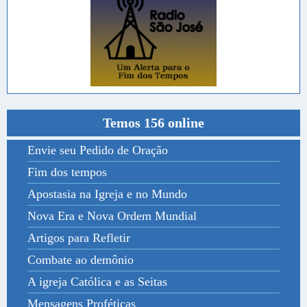
Temos 156 online
Envie seu Pedido de Oração
Fim dos tempos
Apostasia na Igreja e no Mundo
Nova Era e Nova Ordem Mundial
Artigos para Refletir
Combate ao demônio
A igreja Católica e as Seitas
Mensagens Proféticas