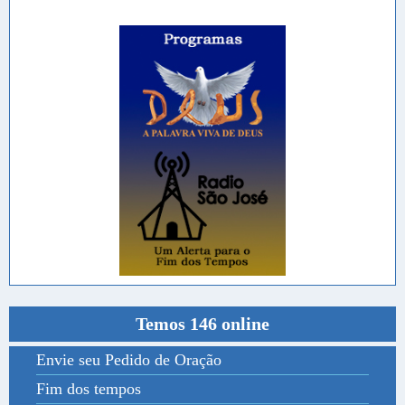
Temos 146 online
Envie seu Pedido de Oração
Fim dos tempos