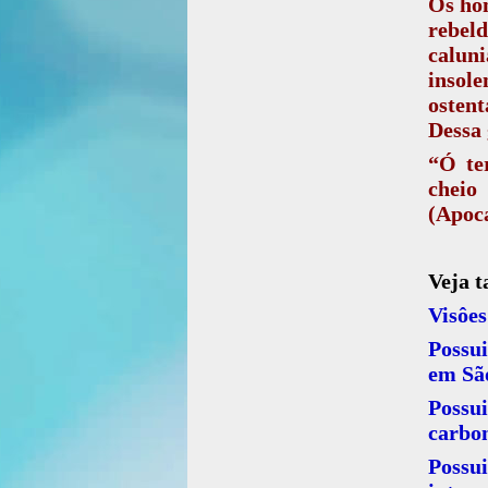
Os hom
rebel
caluni
insole
ostent
Dessa 
“Ó te
cheio
(Apoca
Veja 
Visôes
Possui
em Sã
Possu
carbo
Possui