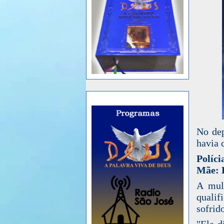
No dep
havia 
Políci
Mãe: E
A mulh
qualif
sofrid
"Ela d