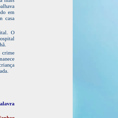
balhava
odo em
m casa
tal. O
ospital
hã.
o crime
manece
criança
ada.
Palavra
Senhor