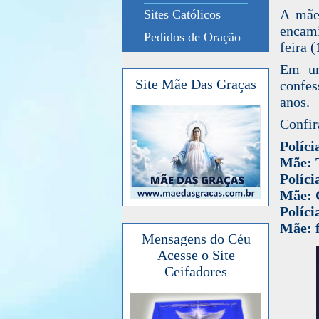
A mãe 
Sites Católicos
encami
Pedidos de Oração
feira (
Em um
Site Mãe Das Graças
confes
anos.
Confir
Políci
Mãe: T
Políci
Mãe: 
Políci
Mãe: f
Mensagens do Céu
Acesse o Site
Ceifadores