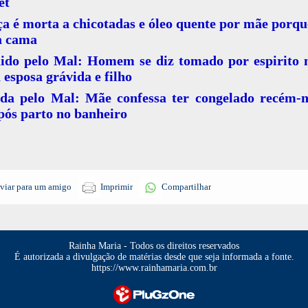
et
a é morta a chicotadas e óleo quente por mãe porqu
a cama
ido pelo Mal: Homem se diz tomado por espirito 
 esposa grávida e filho
ida pelo Mal: Mãe confessa ter congelado recém-n
pós parto no banheiro
viar para um amigo
Imprimir
Compartilhar
Rainha Maria - Todos os direitos reservados
É autorizada a divulgação de matérias desde que seja informada a fonte.
https://www.rainhamaria.com.br