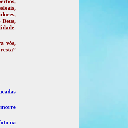
berbos,
leais,
idores,
e Deus,
lidade.
a vós,
resta”
l
facadas
 morre
foto na