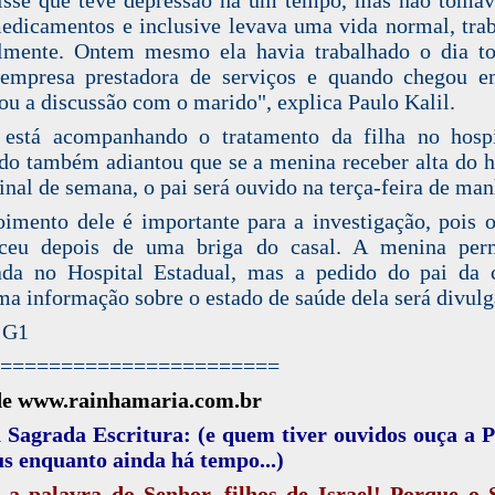
dicamentos e inclusive levava uma vida normal, tra
lmente. Ontem mesmo ela havia trabalhado o dia t
mpresa prestadora de serviços e quando chegou e
u a discussão com o marido", explica Paulo Kalil.
 está acompanhando o tratamento da filha no hospi
do também adiantou que se a menina receber alta do h
final de semana, o pai será ouvido na terça-feira de man
imento dele é importante para a investigação, pois 
eceu depois de uma briga do casal. A menina per
ada no Hospital Estadual, mas a pedido do pai da 
a informação sobre o estado de saúde dela será divulg
 G1
=======================
de www.rainhamaria.com.br
 Sagrada Escritura: (e quem tiver ouvidos ouça a 
s enquanto ainda há tempo...)
 a palavra do Senhor, filhos de Israel! Porque o 