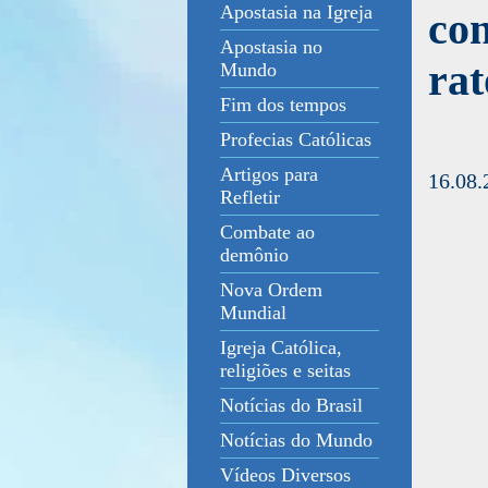
Apostasia na Igreja
con
Apostasia no
rat
Mundo
Fim dos tempos
Profecias Católicas
Artigos para
16.08.
Refletir
Combate ao
demônio
Nova Ordem
Mundial
Igreja Católica,
religiões e seitas
Notícias do Brasil
Notícias do Mundo
Vídeos Diversos