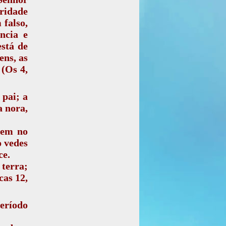
eridade
falso,
ncia e
está de
ens, as
 (Os 4,
 pai; a
a nora,
vem no
o vedes
ce.
terra;
cas 12,
eríodo