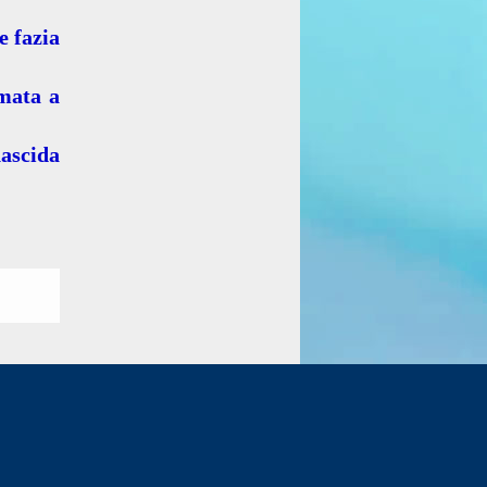
e fazia
mata a
ascida