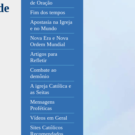
de Oração
de
Fim dos tempos
Apostasia na Igreja
e no Mundo
Nova Era e Nova
Ordem Mundial
Artigos para
Refletir
Combate ao
demônio
A igreja Católica e
as Seitas
Mensagens
Proféticas
Vídeos em Geral
Sites Católicos
Recomendados