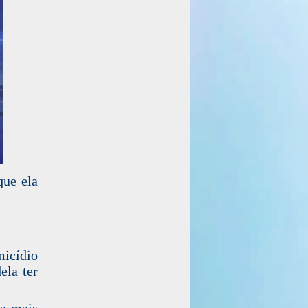
que ela
micídio
ela ter
va mais