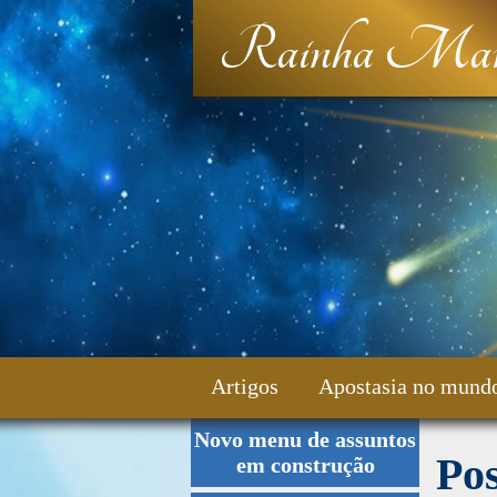
Rainha Mar
Artigos
Apostasia no mund
Novo menu de assuntos
Fale Conosco
Po
em construção