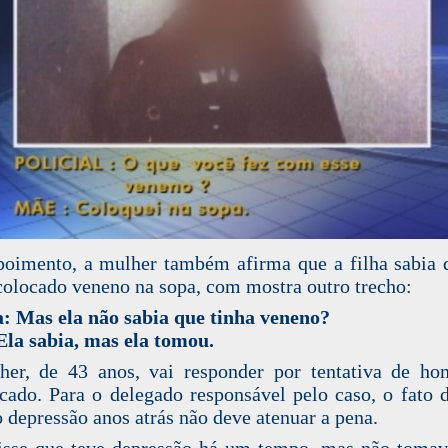
oimento, a mulher também afirma que a filha sabia 
colocado veneno na sopa, com mostra outro trecho:
a: Mas ela não sabia que tinha veneno?
la sabia, mas ela tomou.
er, de 43 anos, vai responder por tentativa de ho
icado. Para o delegado responsável pelo caso, o fato d
o depressão anos atrás não deve atenuar a pena.
isse que teve depressão há um tempo, mas não toma