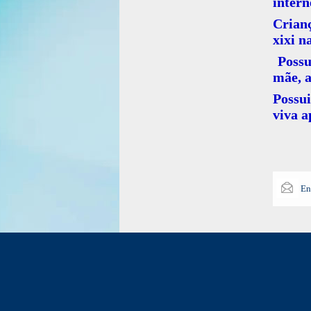
intern
Crianç
xixi n
Possu
mãe, a
Possu
viva a
En