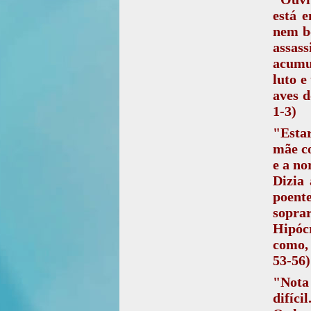
está e
nem b
assas
acumul
luto e
aves d
1-3)
"Estar
mãe co
e a no
Dizia
poente
soprar
Hipóc
como, 
53-56)
"Nota
difícil