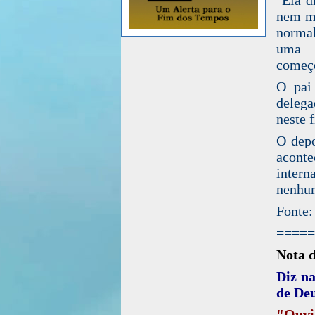
nem me
norma
uma e
começo
O pai
delega
neste 
O depo
acont
intern
nenhum
Fonte:
=====
Nota 
Diz na
de Deu
"Ouvi