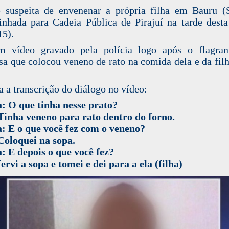
suspeita de envenenar a própria filha em Bauru (
nhada para Cadeia Pública de Pirajuí na tarde desta
15).
 vídeo gravado pela polícia logo após o flagrant
sa que colocou veneno de rato na comida dela e da filh
a a transcrição do diálogo no vídeo:
a: O que tinha nesse prato?
inha veneno para rato dentro do forno.
a: E o que você fez com o veneno?
Coloquei na sopa.
a: E depois o que você fez?
ervi a sopa e tomei e dei para a ela (filha)