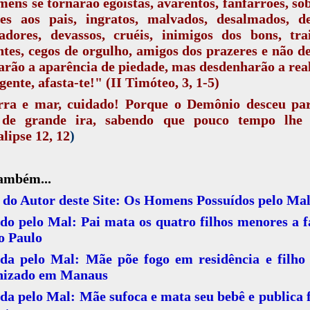
ens se tornarão egoístas, avarentos, fanfarrões, so
des aos pais, ingratos, malvados, desalmados, des
adores, devassos, cruéis, inimigos dos bons, tra
ntes, cegos de orgulho, amigos dos prazeres e não d
arão a aparência de piedade, mas desdenharão a rea
gente, afasta-te!" (II Timóteo, 3, 1-5)
rra e mar, cuidado! Porque o Demônio desceu par
 de grande ira, sabendo que pouco tempo lhe 
lipse 12, 12
)
também...
 do Autor deste Site: Os Homens Possuídos pelo Ma
do pelo Mal: Pai mata os quatro filhos menores a 
o Paulo
ida pelo Mal: Mãe põe fogo em residência e filho
nizado em Manaus
da pelo Mal: Mãe sufoca e mata seu bebê e publica 