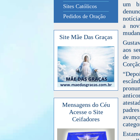
um bi
Sites Católicos
denun
Pedidos de Oração
notíci
a nov
mudanç
Site Mãe Das Graças
Gustav
aos se
de mos
Corção
“Depoi
escân
pronun
antic
atesta
Mensagens do Céu
padres
Acesse o Site
avanç
Ceifadores
catego
Estam