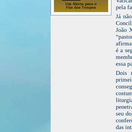
Vatica
pela f
Já não
Concíl
João X
“past
afirma
é a se
membro
essa p
Dois 
prime
conseg
costu
litur
penetr
seu do
confer
das in