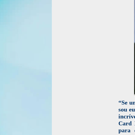
“Se u
sou eu
incrív
Card 
para 