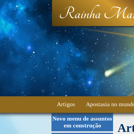
Rainha Mar
Artigos
Apostasia no mund
Novo menu de assuntos
Fale Conosco
Ar
em construção