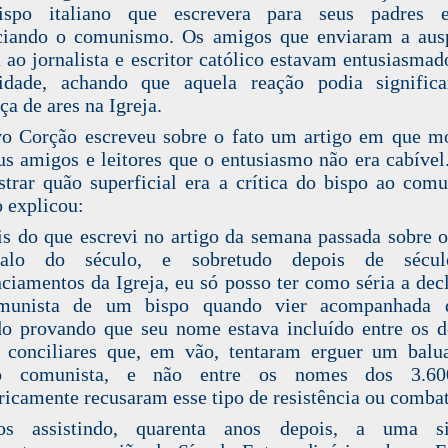
spo italiano que escrevera para seus padres e
ciando o comunismo. Os amigos que enviaram a ausp
a ao jornalista e escritor católico estavam entusiasma
idade, achando que aquela reação podia signific
a de ares na Igreja.
o Corção escreveu sobre o fato um artigo em que m
us amigos e leitores que o entusiasmo não era cabível
trar quão superficial era a crítica do bispo ao com
 explicou:
s do que escrevi no artigo da semana passada sobre 
dalo do século, e sobretudo depois de sécu
ciamentos da Igreja, eu só posso ter como séria a dec
omunista de um bispo quando vier acompanhada
do provando que seu nome estava incluído entre os 
 conciliares que, em vão, tentaram erguer um balu
o comunista, e não entre os nomes dos 3.6
ricamente recusaram esse tipo de resistência ou combat
os assistindo, quarenta anos depois, a uma si