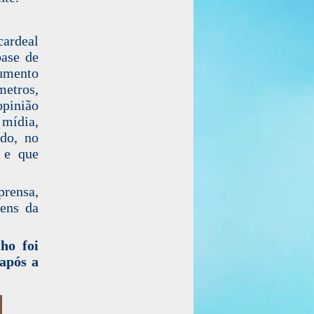
cardeal
base de
cumento
metros,
pinião
 mídia,
do, no
 e que
prensa,
mens da
ho foi
 após a