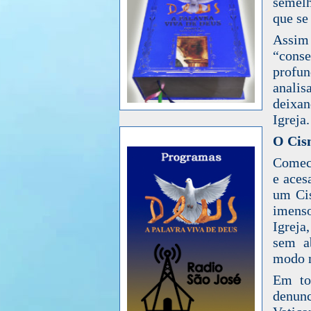
semelh
que se
Assim
“cons
profun
analis
deixan
Igreja.
O Cis
Comece
e aces
um Cis
imens
Igreja
sem a
modo m
Em tod
denun