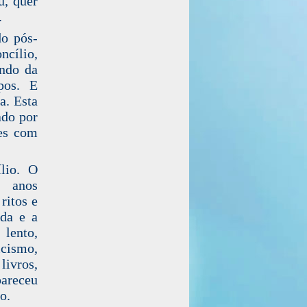
u, quer
.
do pós-
ncílio,
ando da
pos. E
a. Esta
ado por
res com
lio. O
s anos
ritos e
da e a
lento,
icismo,
livros,
pareceu
o.