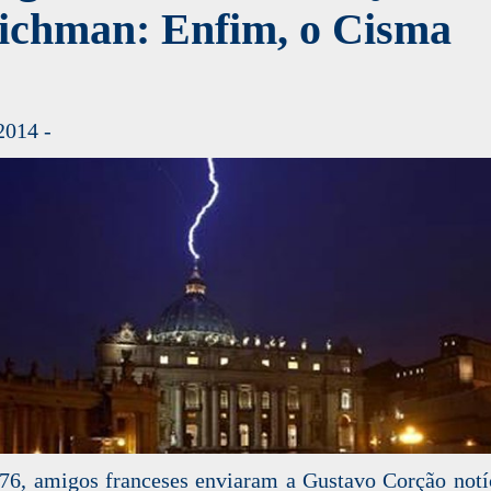
eichman: Enfim, o Cisma
2014 -
6, amigos franceses enviaram a Gustavo Corção notí