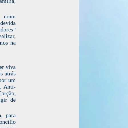
amília,
o eram
devida
adores”
alizar,
emos na
er viva
s atrás
 por um
 Anti-
Corção,
gir de
.
a, para
ncílio