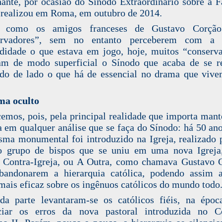
ante, por ocasião do Sínodo Extraordinário sobre a F
 realizou em Roma, em outubro de 2014.
 como os amigos franceses de Gustavo Corçã
ervadores”, sem no entanto perceberem com a 
didade o que estava em jogo, hoje, muitos “conserv
am de modo superficial o Sínodo que acaba de se re
do de lado o que há de essencial no drama que viv
ma oculto
mos, pois, pela principal realidade que importa mant
a em qualquer análise que se faça do Sínodo: há 50 ano
ma monumental foi introduzido na Igreja, realizado
o grupo de bispos que se uniu em uma nova Igreja,
, Contra-Igreja, ou A Outra, como chamava Gustavo 
bandonarem a hierarquia católica, podendo assim a
ais eficaz sobre os ingênuos católicos do mundo todo
a parte levantaram-se os católicos fiéis, na époc
ciar os erros da nova pastoral introduzida no Co