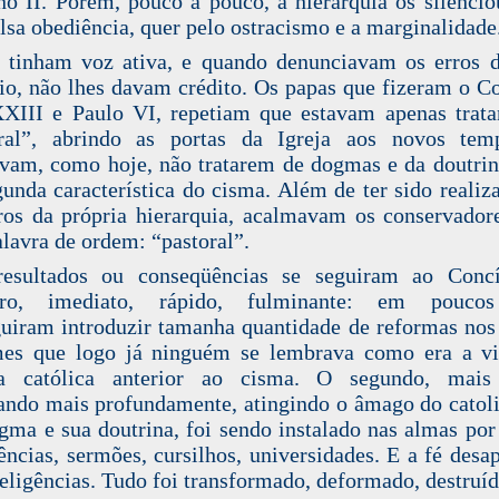
no II. Porém, pouco a pouco, a hierarquia os silencio
alsa obediência, quer pelo ostracismo e a marginalidade
 tinham voz ativa, e quando denunciavam os erros 
io, não lhes davam crédito. Os papas que fizeram o Co
XIII e Paulo VI, repetiam que estavam apenas trat
oral”, abrindo as portas da Igreja aos novos tem
vam, como hoje, não tratarem de dogmas e da doutrin
gunda característica do cisma. Além de ter sido realiz
s da própria hierarquia, acalmavam os conservado
alavra de ordem: “pastoral”.
resultados ou conseqüências se seguiram ao Concí
iro, imediato, rápido, fulminante: em pouco
uiram introduzir tamanha quantidade de reformas nos 
mes que logo já ninguém se lembrava como era a vi
gia católica anterior ao cisma. O segundo, mais 
ando mais profundamente, atingindo o âmago do catol
gma e sua doutrina, foi sendo instalado nas almas por 
ências, sermões, cursilhos, universidades. E a fé desa
teligências. Tudo foi transformado, deformado, destruíd