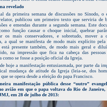
ma revelado
al da primeira semana de discussões no Sínodo, o 
relator, publicou um primeiro texto que serviria de 
sões e emendas durante a segunda semana. Este do
como função causar o choque inicial, quebrar parâ
tar os mais conservadores, e sobretudo, mover a o
a, a qual se manifesta de modo mais explícito pela
 está presente também, de modo mais geral e diluí
bido, na impressão que fica na cabeça das pessoas
a como se fosse a posição oficial da Igreja.
de hoje a manifestação entusiasmada, por parte da im
ical mudança de atitude da Igreja (leia-se, dos ho
) que se opera desde a eleição do papa Francisco.
meira manifestação pública desse “outro” evangel
o avião em que o papa voltava do Rio de Janeiro,
 JMJ, em 28 de julho de 2013: