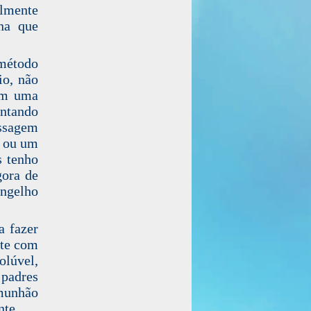
ilmente
ina que
método
io, não
ram uma
entando
assagem
s ou um
s tenho
gora de
angelho
a fazer
nte com
olúvel,
 padres
omunhão
nte.