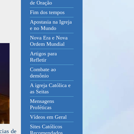
de Oração
Fim dos tempos
Apostasia na Igreja
e no Mundo
Nova Era e Nova
Ordem Mundial
Artigos para
Refletir
Combate ao
demônio
A igreja Católica e
as Seitas
Mensagens
Proféticas
Vídeos em Geral
Sites Católicos
cias de
Recomendados