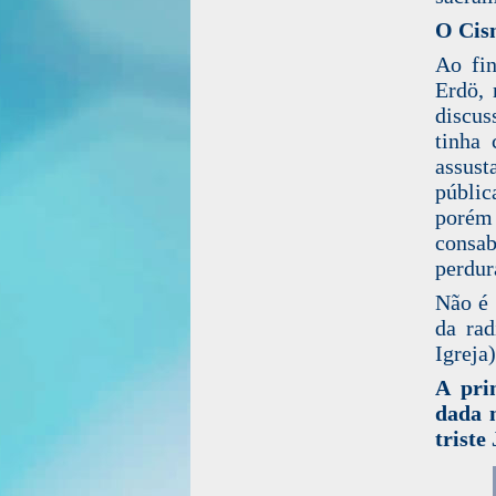
O Cis
Ao fin
Erdö, 
discus
tinha 
assus
públic
porém
consa
perdur
Não é 
da rad
Igreja
A pri
dada n
triste