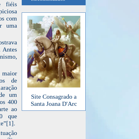
 fiéis
iciosa
dos com
ar uma
ostrava
. Antes
unismo,
o maior
los de
laração
 de um
Site Consagrado a
dos 400
Santa Joana D'Arc
arte ao
00 que
e”[1].
tuação