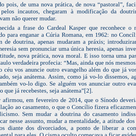
do pois, de uma nova prática, de nova “pastoral”, fac
 pelos incautos, chegaram à modificação da doutr
vam não querer mudar.
hecida a frase do Cardeal Kasper que reconhece o 
ado para enganar a Cúria Romana, em 1962: no Concíl
m de doutrina, apenas mudaram a práxis; introduzi
heresia sem pronunciar uma única heresia, apenas inv
titude, nova prática, nova moral. E isso torna uma p
Paulo verdadeira profecia: “Mas, ainda que nós mesmo
o céu vos anuncie outro evangelho além do que já vo
ado, seja anátema. Assim, como já vo-lo dissemos, a
ambém vo-lo digo. Se alguém vos anunciar outro ev
o que já recebestes, seja anátema”[2].
 afirmou, em fevereiro de 2014, que o Sínodo deveri
lação ao casamento, o que o Concílio fizera eficazme
licismo. Sem mudar a doutrina do casamento indiss
car nesse assunto, mudar a mentalidade, a atitude dos
os diante dos divorciados, a ponto de liberar a c
ental para eles. O cisma oculto começava a ficar evide