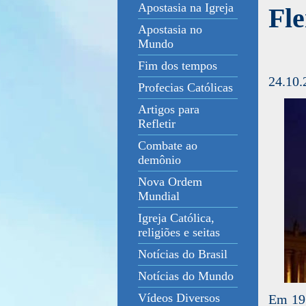
Apostasia na Igreja
Fl
Apostasia no
Mundo
Fim dos tempos
24.10.
Profecias Católicas
Artigos para
Refletir
Combate ao
demônio
Nova Ordem
Mundial
Igreja Católica,
religiões e seitas
Notícias do Brasil
Notícias do Mundo
Vídeos Diversos
Em 197