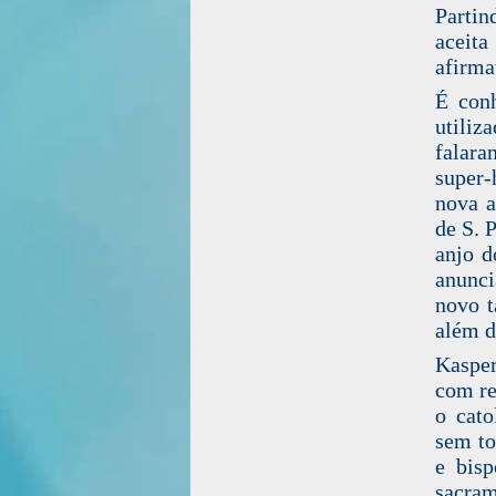
Partin
aceita
afirma
É con
utiliz
falara
super-
nova a
de S. 
anjo d
anunci
novo t
além d
Kasper
com re
o cato
sem to
e bisp
sacram