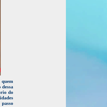
, quem
o dessa
ório do
idades
 passo