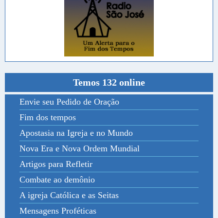
Temos 132 online
Envie seu Pedido de Oração
Fim dos tempos
Apostasia na Igreja e no Mundo
Nova Era e Nova Ordem Mundial
Artigos para Refletir
Combate ao demônio
A igreja Católica e as Seitas
Mensagens Proféticas