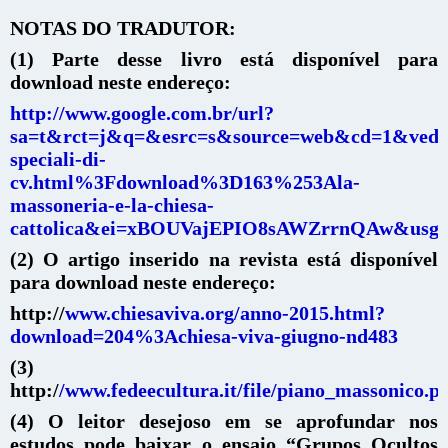
NOTAS DO TRADUTOR:
(1) Parte desse livro está disponível para
download neste endereço:
http://
www.google.com.br/url?
sa=t&rct=j&q=&esrc=s&source=web&cd=1&ved
speciali-di-
cv.html%3Fdownload%3D163%253Ala-
massoneria-e-la-chiesa-
cattolica&ei=xBOUVajEPIO8sAWZrrnQAw&u
(2) O artigo inserido na revista está disponível
para download neste endereço:
http://
www.chiesaviva.org/anno-2015.html?
download=204%3Achiesa-viva-giugno-nd483
(3)
http:/
/www.fedeecultura.it/file/piano_massonico.p
(4) O leitor desejoso em se aprofundar nos
estudos pode baixar o ensaio “Grupos Ocultos