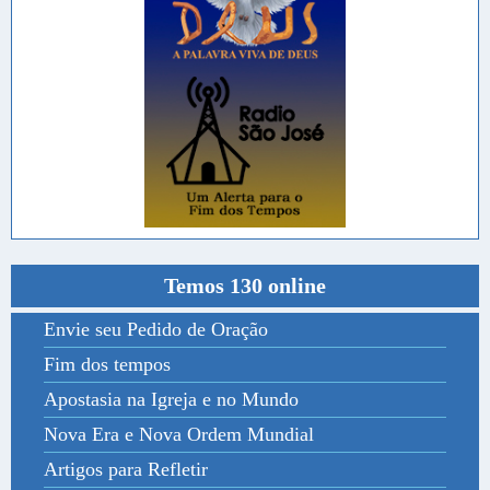
Temos 130 online
Envie seu Pedido de Oração
Fim dos tempos
Apostasia na Igreja e no Mundo
Nova Era e Nova Ordem Mundial
Artigos para Refletir