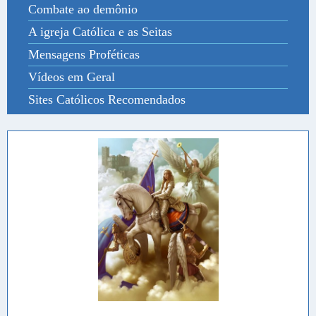
Combate ao demônio
A igreja Católica e as Seitas
Mensagens Proféticas
Vídeos em Geral
Sites Católicos Recomendados