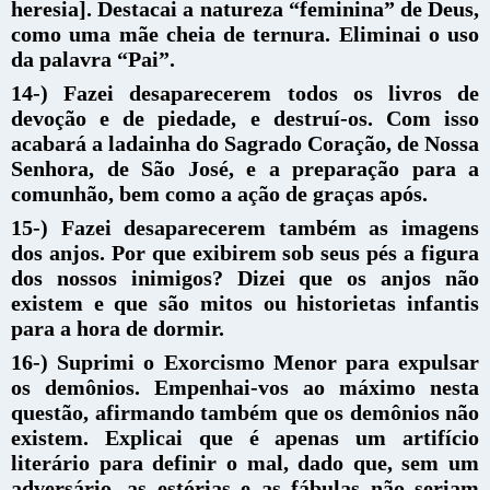
heresia]. Destacai a natureza “feminina” de Deus,
como uma mãe cheia de ternura. Eliminai o uso
da palavra “Pai”.
14-) Fazei desaparecerem todos os livros de
devoção e de piedade, e destruí-os. Com isso
acabará a ladainha do Sagrado Coração, de Nossa
Senhora, de São José, e a preparação para a
comunhão, bem como a ação de graças após.
15-) Fazei desaparecerem também as imagens
dos anjos. Por que exibirem sob seus pés a figura
dos nossos inimigos? Dizei que os anjos não
existem e que são mitos ou historietas infantis
para a hora de dormir.
16-) Suprimi o Exorcismo Menor para expulsar
os demônios. Empenhai-vos ao máximo nesta
questão, afirmando também que os demônios não
existem. Explicai que é apenas um artifício
literário para definir o mal, dado que, sem um
adversário, as estórias e as fábulas não seriam