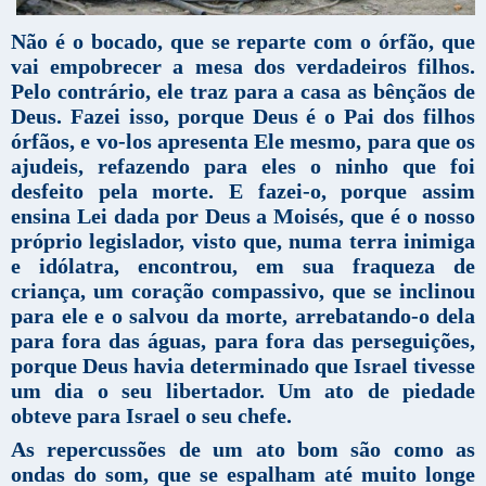
Não é o bocado, que se reparte com o órfão, que
vai empobrecer a mesa dos verdadeiros filhos.
Pelo contrário, ele traz para a casa as bênçãos de
Deus. Fazei isso, porque Deus é o Pai dos filhos
órfãos, e vo-los apresenta Ele mesmo, para que os
ajudeis, refazendo para eles o ninho que foi
desfeito pela morte. E fazei-o, porque assim
ensina Lei dada por Deus a Moisés, que é o nosso
próprio legislador, visto que, numa terra inimiga
e idólatra, encontrou, em sua fraqueza de
criança, um coração compassivo, que se inclinou
para ele e o salvou da morte, arrebatando-o dela
para fora das águas, para fora das perseguições,
porque Deus havia determinado que Israel tivesse
um dia o seu libertador. Um ato de piedade
obteve para Israel o seu chefe.
As repercussões de um ato bom são como as
ondas do som, que se espalham até muito longe