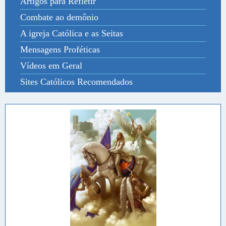
Artigos para Refletir
Combate ao demônio
A igreja Católica e as Seitas
Mensagens Proféticas
Vídeos em Geral
Sites Católicos Recomendados