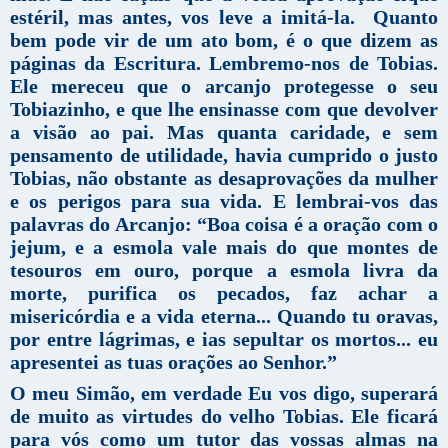
estéril, mas antes, vos leve a imitá-la. Quanto
bem pode vir de um ato bom, é o que dizem as
páginas da Escritura. Lembremo-nos de Tobias.
Ele mereceu que o arcanjo protegesse o seu
Tobiazinho, e que lhe ensinasse com que devolver
a visão ao pai. Mas quanta caridade, e sem
pensamento de utilidade, havia cumprido o justo
Tobias, não obstante as desaprovações da mulher
e os perigos para sua vida. E lembrai-vos das
palavras do Arcanjo:
“Boa coisa é a oração com o
jejum, e a esmola vale mais do que montes de
tesouros em ouro, porque a esmola livra da
morte, purifica os pecados, faz achar a
misericórdia e a vida eterna... Quando tu oravas,
por entre lágrimas, e ias sepultar os mortos... eu
apresentei as tuas orações ao Senhor.”
O meu Simão, em verdade Eu vos digo, superará
de muito as virtudes do velho Tobias. Ele ficará
para vós como um tutor das vossas almas na