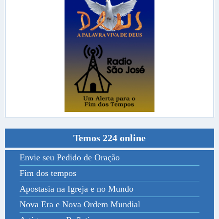
Temos 224 online
Envie seu Pedido de Oração
Fim dos tempos
Apostasia na Igreja e no Mundo
Nova Era e Nova Ordem Mundial