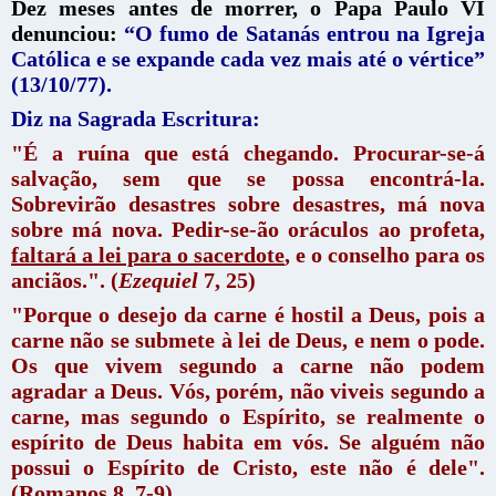
Dez meses antes de morrer, o Papa Paulo VI
denunciou:
“O fumo de Satanás entrou na Igreja
Católica e se expande cada vez mais até o vértice”
(13/10/77).
Diz na Sagrada Escritura:
"É a ruína que está chegando. Procurar-se-á
salvação, sem que se possa encontrá-la.
Sobrevirão desastres sobre desastres, má nova
sobre má nova. Pedir-se-ão oráculos ao profeta,
faltará a lei para o sacerdote
, e o conselho para os
anciãos.". (
Ezequiel
7, 25)
"Porque o desejo da carne é hostil a Deus, pois a
carne não se submete à lei de Deus, e nem o pode.
Os que vivem segundo a carne não podem
agradar a Deus. Vós, porém, não viveis segundo a
carne, mas segundo o Espírito, se realmente o
espírito de Deus habita em vós. Se alguém não
possui o Espírito de Cristo, este não é dele".
(Romanos 8, 7-9)