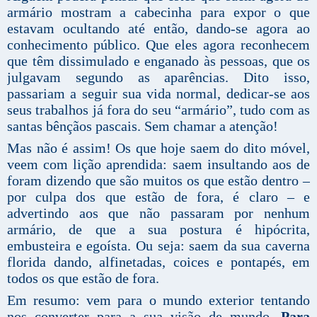
armário mostram a cabecinha para expor o que
estavam ocultando até então, dando-se agora ao
conhecimento público. Que eles agora reconhecem
que têm dissimulado e enganado às pessoas, que os
julgavam segundo as aparências. Dito isso,
passariam a seguir sua vida normal, dedicar-se aos
seus trabalhos já fora do seu “armário”, tudo com as
santas bênçãos pascais. Sem chamar a atenção!
Mas não é assim! Os que hoje saem do dito móvel,
veem com lição aprendida: saem insultando aos de
foram dizendo que são muitos os que estão dentro –
por culpa dos que estão de fora, é claro – e
advertindo aos que não passaram por nenhum
armário, de que a sua postura é hipócrita,
embusteira e egoísta. Ou seja: saem da sua caverna
florida dando, alfinetadas, coices e pontapés, em
todos os que estão de fora.
Em resumo: vem para o mundo exterior tentando
nos converter para a sua visão de mundo.
Para