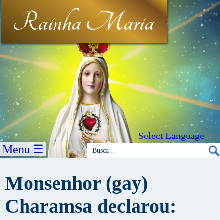
Rainha Maria
Select Language
▼
Menu ☰
Monsenhor (gay)
Charamsa declarou: