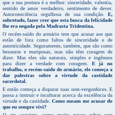
que a sua postura é a melhor: sinceridade, valentia,
sentido de amor verdadeiro, sentimento de dever.
Autoconsciência orgulhosa de sua condição.
E,
sobretudo, fazer crer que esta busca da felicidade
lhe era negada pela Madrasta Tridentina.
O recém-saído do armário tem que acusar aos que
estão de fora como faltos de sinceridade e de
autenticidade. Seguramente, também, que são como
besouros e mariposas, mas não têm coragem de
dizer. Mas eles são naturais, simples e ingênuos
para dizer a verdade com coragem.
E já no
trabalho, o recém-saído do armário, ele começa a
dar palestras sobre a virtude da castidade
sacerdotal.
E então começa a disparar suas sem-vergonhices. E
passa a instruir e inculturar acerca da excelência da
virtude e da castidade.
Como ousam me acusar do
que eu sempre vivi?
O ato seguinte, como muito pouco rubor este