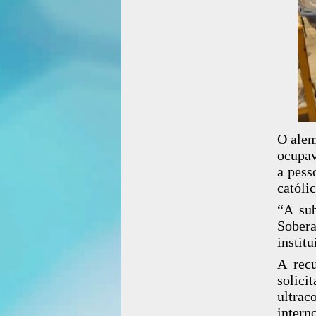
O alem
ocupav
a pess
católic
“A sub
Sobera
instit
A rec
solic
ultrac
intern