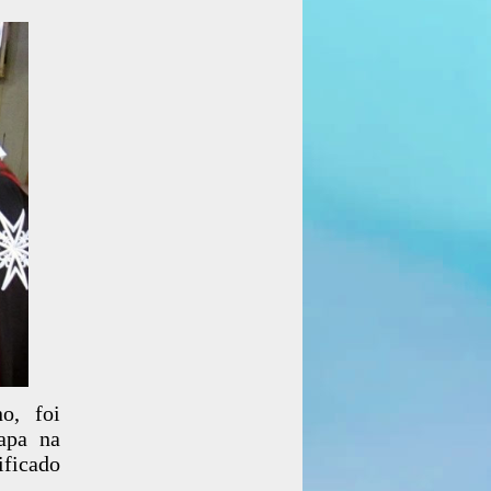
o, foi
apa na
ificado