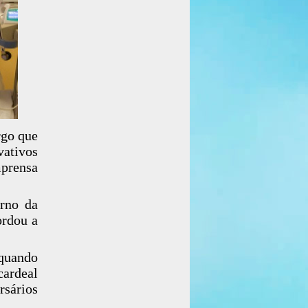
rgo que
vativos
mprensa
erno da
ordou a
quando
ardeal
rsários