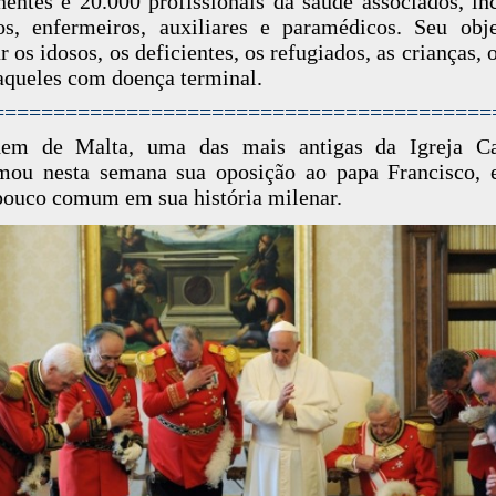
entes e 20.000 profissionais da saúde associados, in
s, enfermeiros, auxiliares e paramédicos. Seu obj
ar os idosos, os deficientes, os refugiados, as crianças, 
 aqueles com doença terminal.
=========================================
em de Malta, uma das mais antigas da Igreja Cat
rmou nesta semana sua oposição ao papa Francisco,
pouco comum em sua história milenar.