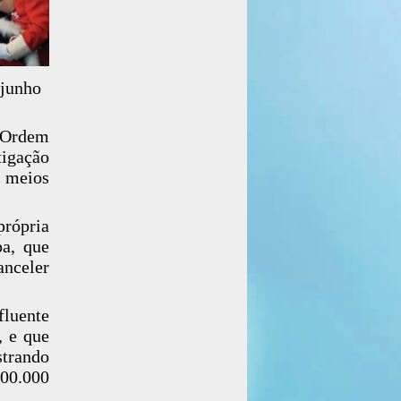
 junho
a Ordem
tigação
a meios
própria
pa, que
anceler
fluente
, e que
trando
00.000