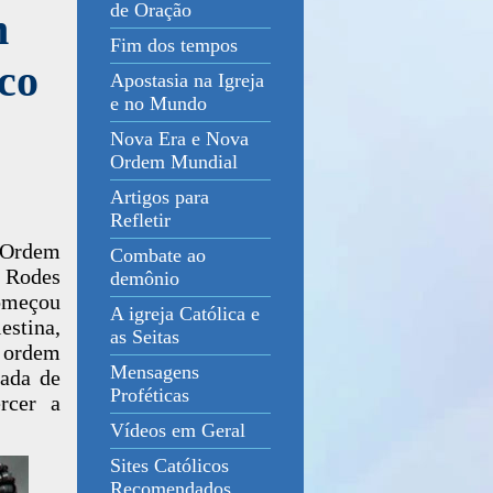
de Oração
m
Fim dos tempos
co
Apostasia na Igreja
e no Mundo
Nova Era e Nova
Ordem Mundial
Artigos para
Refletir
e Ordem
Combate ao
e Rodes
demônio
começou
A igreja Católica e
stina,
as Seitas
a ordem
Mensagens
gada de
Proféticas
ercer a
Vídeos em Geral
Sites Católicos
Recomendados