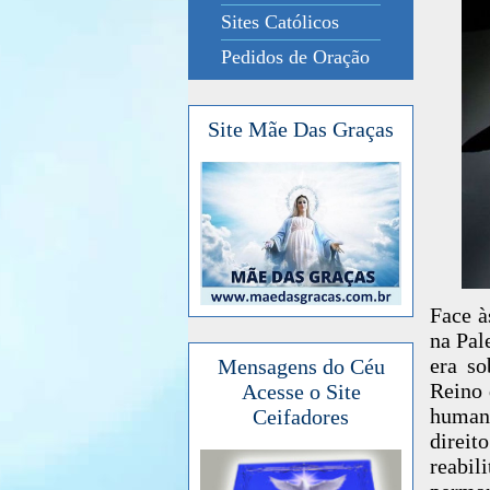
Sites Católicos
Pedidos de Oração
Site Mãe Das Graças
Face à
na Pal
era so
Mensagens do Céu
Reino 
Acesse o Site
humani
Ceifadores
direi
reabi