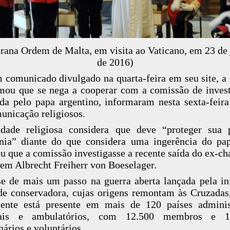
rana Ordem de Malta, em visita ao Vaticano, em 23 de
de 2016)
comunicado divulgado na quarta-feira em seu site, 
mou que se nega a cooperar com a comissão de inves
a pelo papa argentino, informaram nesta sexta-feir
unicação religiosos.
dade religiosa considera que deve “proteger sua 
nia” diante do que considera uma ingerência do pa
u que a comissão investigasse a recente saída do ex-ch
em Albrecht Freiherr von Boeselager.
se de mais um passo na guerra aberta lançada pela in
de conservadora, cujas origens remontam às Cruzadas
mente está presente em mais de 120 países adminis
tais e ambulatórios, com 12.500 membros e 1
nários e voluntários.