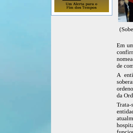
(Sobe
Em um 
confir
nomead
de com
A enti
sobera
ordeno
da Ord
Trata-
entida
atual
hospi
funcio