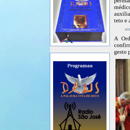
perman
médico
auxili
teto e
=
A Ord
confi
gesto 