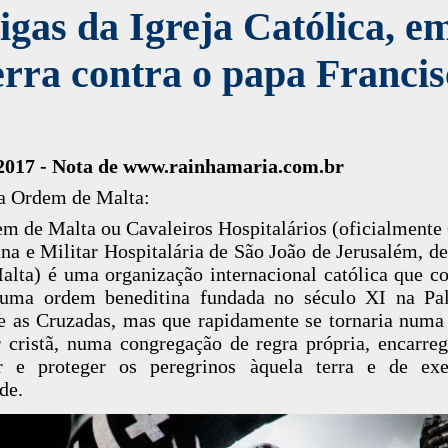
igas da Igreja Católica, e
rra contra o papa Francis
.2017 - Nota de www.rainhamaria.com.br
a Ordem de Malta:
m de Malta ou Cavaleiros Hospitalários (oficialment
na e Militar Hospitalária de São João de Jerusalém, d
alta) é uma organização internacional católica que 
uma ordem beneditina fundada no século XI na Pale
e as Cruzadas, mas que rapidamente se tornaria num
r cristã, numa congregação de regra própria, encarre
ir e proteger os peregrinos àquela terra e de ex
de.