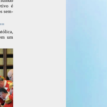
cluindo
etivo é
os sem-
==
ólica,
 em um