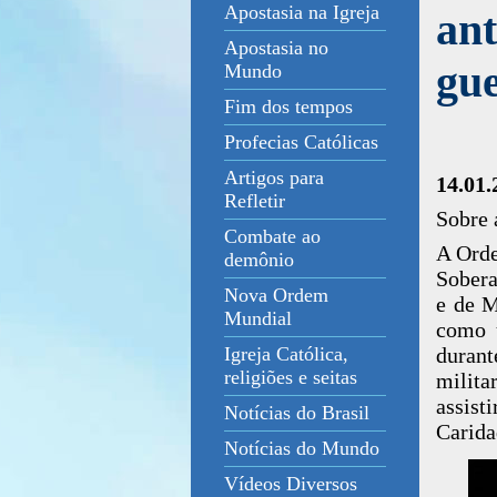
Apostasia na Igreja
ant
Apostasia no
gue
Mundo
Fim dos tempos
Profecias Católicas
Artigos para
14.01
Refletir
Sobre 
Combate ao
A Orde
demônio
Sobera
Nova Ordem
e de M
Mundial
como 
durant
Igreja Católica,
religiões e seitas
milita
assist
Notícias do Brasil
Carida
Notícias do Mundo
Vídeos Diversos