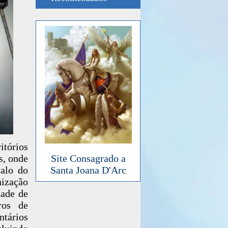
itórios
s, onde
Site Consagrado a
salo do
Santa Joana D'Arc
nização
dade de
ros de
tários