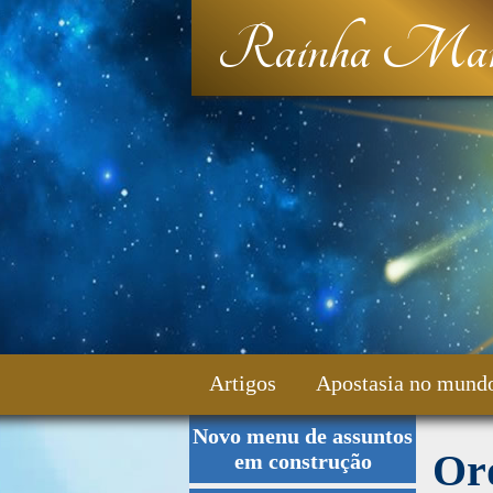
Rainha Mar
Artigos
Apostasia no mund
Novo menu de assuntos
Fale Conosco
Or
em construção