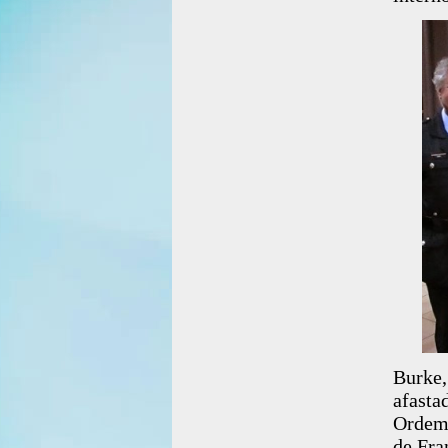
Burke
afast
Ordem 
de Fra