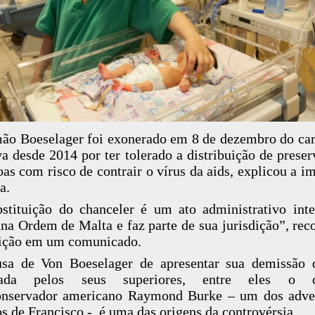
ão Boeselager foi exonerado em 8 de dezembro do ca
a desde 2014 por ter tolerado a distribuição de preser
oas com risco de contrair o vírus da aids, explicou a i
a.
stituição do chanceler é um ato administrativo int
na Ordem de Malta e faz parte de sua jurisdição”, rec
uição em um comunicado.
usa de Von Boeselager de apresentar sua demissão 
itada pelos seus superiores, entre eles o c
onservador americano Raymond Burke – um dos adve
os de Francisco -, é uma das origens da controvérsia.