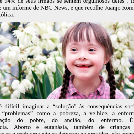
 e 94% de seus irmãos se sentem orgulhosos deles”. I
z um informe de NBC News, e que recolhe Juanjo Ro
tólica.
 difícil imaginar a “solução” às consequências soc
s “problemas” como a pobreza, a velhice, a enferm
inação do pobre, do ancião, do enfermo. É
ncia. Aborto e eutanásia, também de crianças
as se o problema não se detectou na gravidez, são apen