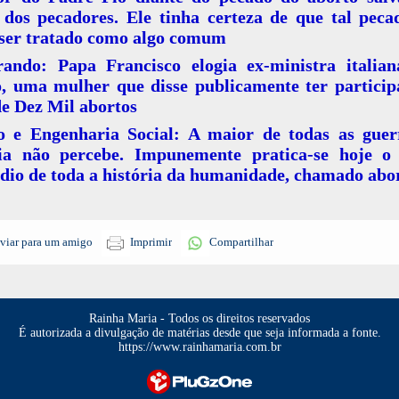
 dos pecadores. Ele tinha certeza de que tal peca
 ser tratado como algo comum
ando: Papa Francisco elogia ex-ministra italian
o, uma mulher que disse publicamente ter particip
e Dez Mil abortos
o e Engenharia Social: A maior de todas as guer
ia não percebe. Impunemente pratica-se hoje o
dio de toda a história da humanidade, chamado abo
viar para um amigo
Imprimir
Compartilhar
Rainha Maria - Todos os direitos reservados
É autorizada a divulgação de matérias desde que seja informada a fonte.
https://www.rainhamaria.com.br