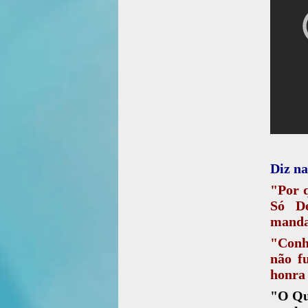
Diz na
"Por q
Só De
manda
"Conh
não f
honra 
"O Qu