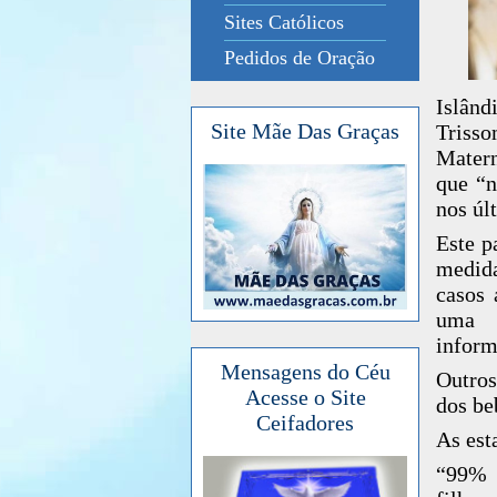
Sites Católicos
Pedidos de Oração
Islând
Site Mãe Das Graças
Trisso
Mater
que “
nos úl
Este p
medida
casos 
uma 
inform
Mensagens do Céu
Outros
Acesse o Site
dos be
Ceifadores
As est
“99% 