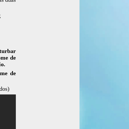
g
turbar
ome de
io.
ome de
dos)