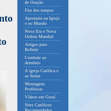
de Oração
Fim dos tempos
nto
Apostasia na Igreja
e no Mundo
Nova Era e Nova
Ordem Mundial
to
Artigos para
Refletir
Combate ao
demônio
A igreja Católica e
as Seitas
Mensagens
Proféticas
Vídeos em Geral
Sites Católicos
Recomendados