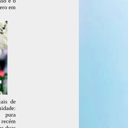
sso é o
mero em
iais de
idade:
 pura
 recém
as duas