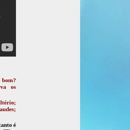
de bom?
rva os
tério;
audes;
anto é