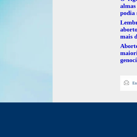
almas
podia
Lembr
abort
mais d
Abort
maior
genocí
En