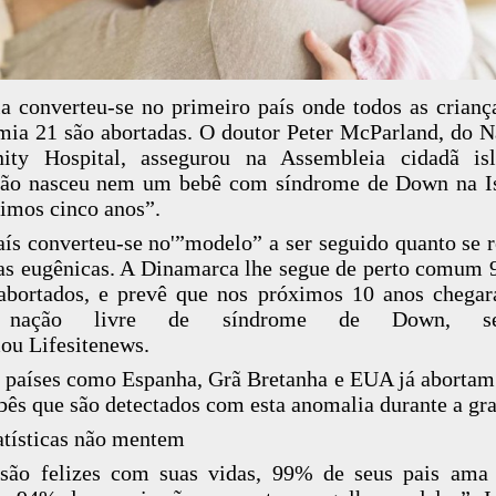
ia converteu-se no primeiro país onde todos as crian
mia 21 são abortadas. O doutor Peter McParland, do N
nity Hospital, assegurou na Assembleia cidadã isl
não nasceu nem um bebê com síndrome de Down na Is
timos cinco anos”.
aís converteu-se no'”modelo” a ser seguido quanto se r
s eugênicas. A Dinamarca lhe segue de perto comum
abortados, e prevê que nos próximos 10 anos chegar
nação livre de síndrome de Down, se
ou Lifesitenews.
 países como Espanha, Grã Bretanha e EUA já aborta
bês que são detectados com esta anomalia durante a gra
atísticas não mentem
são felizes com suas vidas, 99% de seus pais ama 