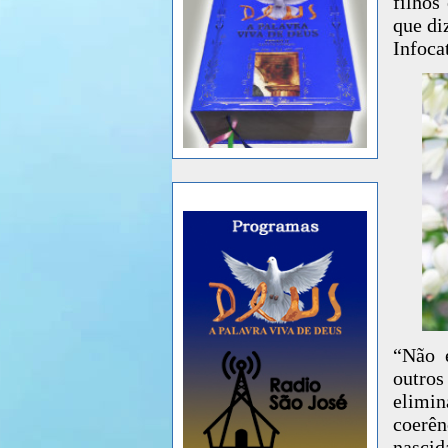
filhos
que di
Infoca
“Não é
outro
elim
coerê
nascid