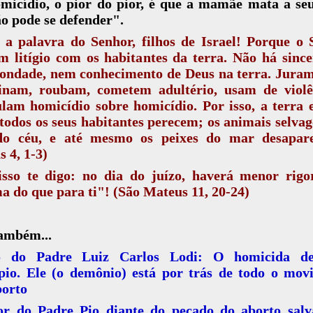
icídio, o pior do pior, é que a mamãe mata a seu
o pode se defender".
 a palavra do Senhor, filhos de Israel! Porque o 
m litígio com os habitantes da terra. Não há sinc
ondade, nem conhecimento de Deus na terra. Juram 
sinam, roubam, cometem adultério, usam de violê
am homicídio sobre homicídio. Por isso, a terra 
 todos os seus habitantes perecem; os animais selvag
do céu, e até mesmo os peixes do mar desapar
s 4, 1-3)
isso te digo: no dia do juízo, haverá menor rigo
 do que para ti"! (São Mateus 11, 20-24)
também...
o do Padre Luiz Carlos Lodi: O homicida d
ípio. Ele (o demônio) está por trás de todo o mov
borto
or do Padre Pio diante do pecado do aborto salv