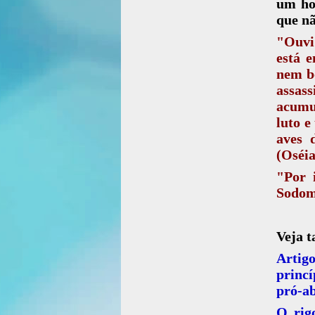
um hom
que nã
"Ouvi
está e
nem b
assas
acumul
luto e
aves 
(Oséia
"Por 
Sodoma
Veja 
Artig
princ
pró-a
O rig