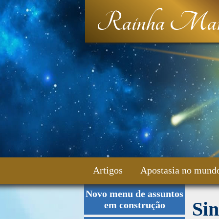
Rainha Mar
Artigos
Apostasia no mund
Novo menu de assuntos
Fale Conosco
Sin
em construção