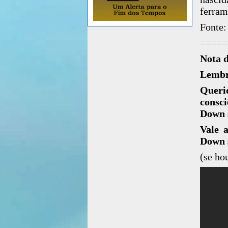
ferram
Fonte:
=====
Nota 
Lembr
Queri
consc
Down s
Vale 
Down 
(se ho