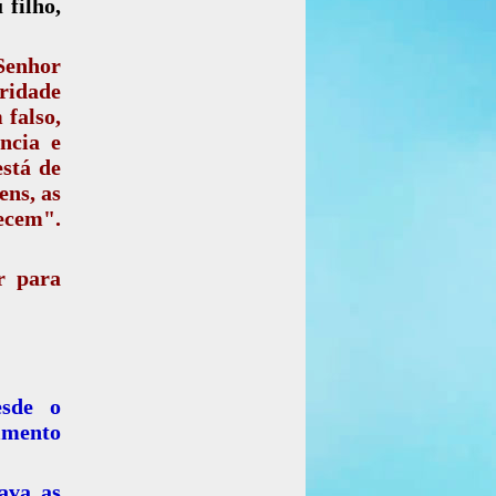
 filho,
Senhor
eridade
falso,
ncia e
está de
ens, as
ecem".
r para
esde o
imento
ava as