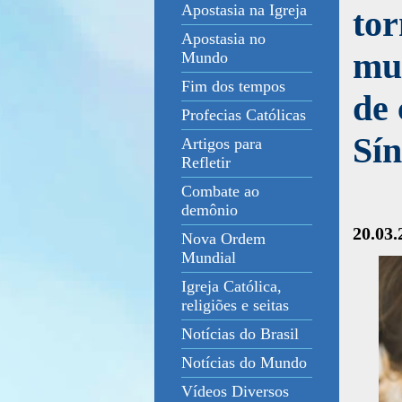
Apostasia na Igreja
tor
Apostasia no
mu
Mundo
Fim dos tempos
de 
Profecias Católicas
Sí
Artigos para
Refletir
Combate ao
demônio
20.03.
Nova Ordem
Mundial
Igreja Católica,
religiões e seitas
Notícias do Brasil
Notícias do Mundo
Vídeos Diversos