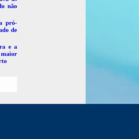
do não
a pró-
ado de
ra e a
 maior
rto