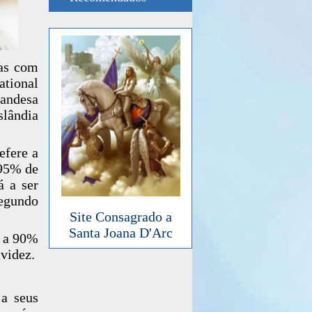
ças com
ational
andesa
lândia
efere a
 95% de
á a ser
gundo
Site Consagrado a
Santa Joana D'Arc
m a 90%
videz.
a seus