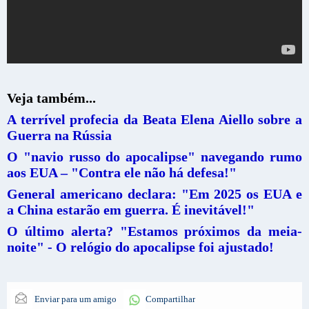
Veja também...
A terrível profecia da Beata Elena Aiello sobre a
Guerra na Rússia
O "navio russo do apocalipse" navegando rumo
aos EUA – "Contra ele não há defesa!"
General americano declara: "Em 2025 os EUA e
a China estarão em guerra. É inevitável!"
O último alerta? "Estamos próximos da meia-
noite" - O relógio do apocalipse foi ajustado!
Enviar para um amigo
Compartilhar