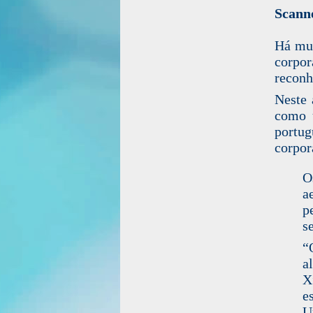
Scann
Há mu
corpor
reconh
Neste 
como 
portu
corpor
O
a
p
s
“
a
X
e
U