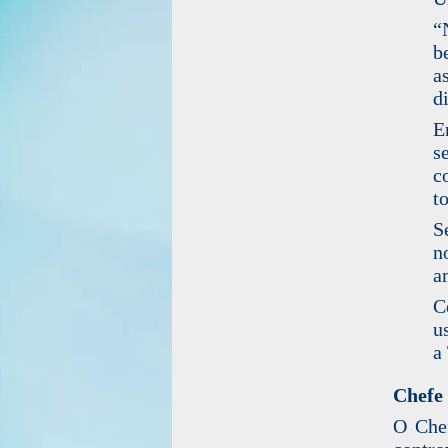
“
b
a
d
E
s
c
t
S
n
a
C
u
a
Chefe
O Che