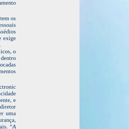
pamento
item os
ssoais
sédios
e exige
.
icos, o
 dentro
tocadas
imentos
tronic
acidade
ente
, e
diretor
der uma
urança,
ais
. “
A