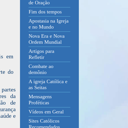
de Oração
Fim dos tempos
Apostasia na Igreja
e no Mundo
Nova Era e Nova
Ordem Mundial
Artigos para
Refletir
Combate ao
rte do
demônio
A igreja Católica e
as Seitas
 partes
res da
Mensagens
ção de
Proféticas
gurança
Vídeos em Geral
saúde e
Sites Católicos
Recomendados