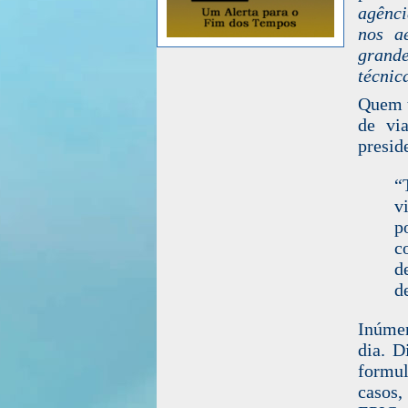
agênci
nos ae
grande
técnic
Quem t
de vi
presid
“
v
p
c
d
d
Inúmer
dia. D
formul
casos