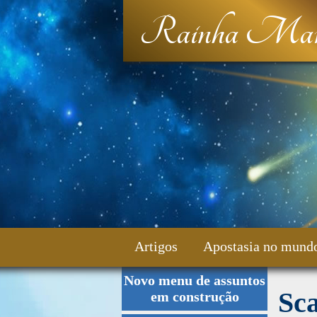
Rainha Mar
Artigos
Apostasia no mund
Novo menu de assuntos
Fale Conosco
Sca
em construção