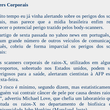
ers Corporais
ito tempo eu
já vinha alertando sobre os perigos dos s
ais
, mas parece que a mídia brasileira enfim re
ecer o potencial perigo trazido pelos
body-scanners
.
artigo de sexta passada no yahoo news em português
um grande número de outros veículos de comunica
guês, cobriu de forma imparcial os perigos dos
s
ais
:
s scanners corporais de raios-X, utilizados em algu
eroportos, sobretudo nos Estados unidos, podem s
erigosos para a saúde, alertaram cientistas à AFP es
exta-feira.
O risco é mínimo, segundo dizem, mas estatisticamen
lguém vai contrair câncer de pele por causa destes raio
”, advertiu Michael Love, que chefia um laboratório q
studa os raios-X no departamento de biofísica 
niversidade John Hopkins (Maryland, leste).