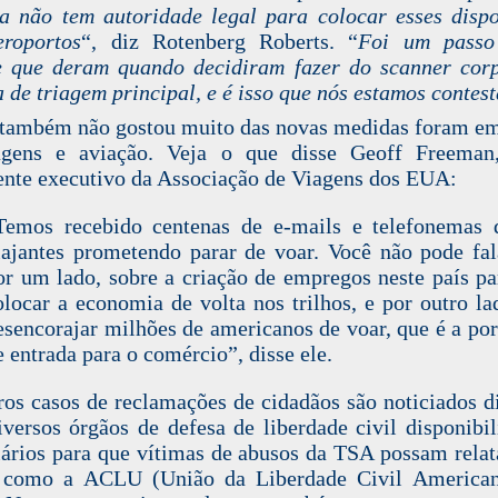
a não tem autoridade legal para colocar esses dispo
roportos
“, diz Rotenberg Roberts. “
Foi um passo
 que deram quando decidiram fazer do scanner cor
a de triagem principal, e é isso que nós estamos contes
ambém não gostou muito das novas medidas foram e
agens e aviação. Veja o que disse Geoff Freeman,
ente executivo da Associação de Viagens dos EUA:
Temos recebido centenas de e-mails e telefonemas 
iajantes prometendo parar de voar. Você não pode fal
or um lado, sobre a criação de empregos neste país pa
olocar a economia de volta nos trilhos, e por outro la
esencorajar milhões de americanos de voar, que é a por
e entrada para o comércio”, disse ele.
os casos de reclamações de cidadãos são noticiados d
iversos órgãos de defesa de liberdade civil disponibi
ários para que vítimas de abusos da TSA possam relat
, como
a ACLU
(União da Liberdade Civil America