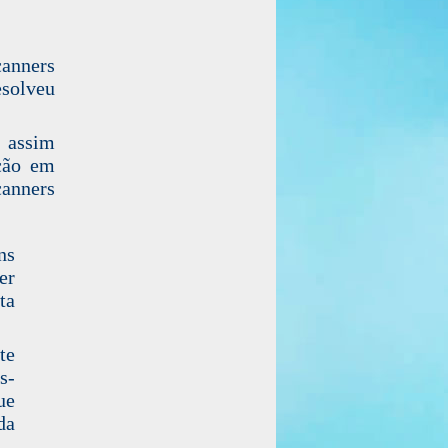
canners
solveu
, assim
ção em
canners
ns
er
ta
te
s-
ue
da