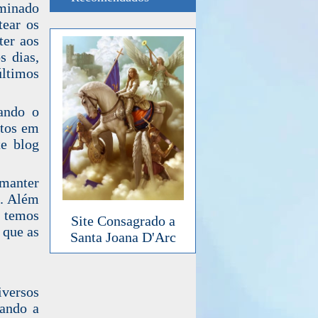
iminado
tear os
ter aos
s dias,
timos
ando o
ntos em
te blog
 manter
s. Além
, temos
Site Consagrado a
 que as
Santa Joana D'Arc
versos
tando a