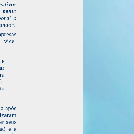
sitivos
 muito
poral a
tando
“.
mpresas
 vice-
de
ar
ra
do
ta
ia após
lizaram
ar seus
na) e
a