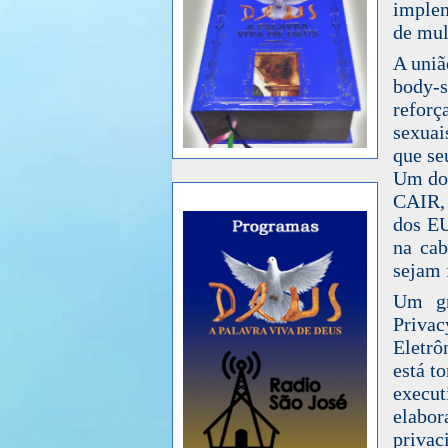
implem
de mul
A
uniã
body-s
refor
sexuai
que se
Um dos
CAIR
dos
E
na cab
sejam 
Um gr
Privac
Eletrô
está t
execut
elabor
privac