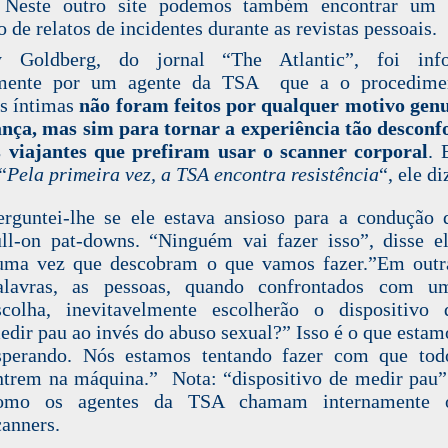
 Neste
outro site
podemos também encontrar um 
 de relatos de incidentes durante as revistas pessoais.
ey Goldberg, do jornal “The Atlantic”,
foi inf
mente
por um agente da TSA que a o procedime
as íntimas
não foram feitos por qualquer motivo gen
nça, mas sim para tornar a experiência tão desconf
 viajantes que prefiram usar o scanner corporal
. 
“
Pela primeira vez, a TSA encontra resistência
“, ele di
erguntei-lhe se ele estava ansioso para a condução 
ull-on pat-downs. “Ninguém vai fazer isso”, disse el
uma vez que descobram o que vamos fazer.”Em outr
alavras, as pessoas, quando confrontados com u
scolha, inevitavelmente escolherão o dispositivo 
edir pau ao invés do abuso sexual?” Isso é o que estam
sperando. Nós estamos tentando fazer com que tod
ntrem na máquina.” Nota: “dispositivo de medir pau”
omo os agentes da TSA chamam internamente 
canners.