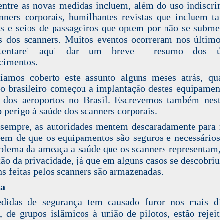
entre as novas medidas incluem, além do uso indiscr
nners corporais
, humilhantes revistas que incluem ta
is e seios de passageiros que optem por não se subme
s dos scanners. Muitos eventos ocorreram nos último
tentarei aqui dar um breve resumo dos úl
cimentos.
víamos coberto este assunto
alguns meses atrás
, qu
o brasileiro começou a implantação destes equipame
 dos aeroportos no Brasil. Escrevemos também nes
o perigo à saúde dos scanners corporais
.
empre, as autoridades mentem descaradamente para
em de que os equipamentos são seguros e necessário
blema da ameaça a saúde que os scanners representam
tão da privacidade, já que em alguns casos se descobriu
s feitas pelos scanners
são armazenadas
.
ta
didas de segurança tem causado furor nos mais di
, de grupos islâmicos à união de pilotos, estão rejei