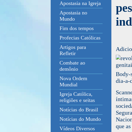
Apostasia na Igreja
pes
Apostasia no
in
Mundo
Fim dos tempos
Profecias Católicas
Artigos para
Adicio
Refletir
Combate ao
demônio
Body-s
Nova Ordem
dia-a-
Mundial
Scanne
Igreja Católica,
íntim
religiões e seitas
socie
Notícias do Brasil
Segura
Nacion
Notícias do Mundo
que as 
Vídeos Diversos