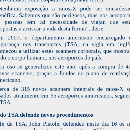
Nenhuma exposição a raios-X pode ser considera
enéfica. Sabemos que são perigosos, mas nos aeroport
s pessoas têm tal necessidade de viajar, que est
ispostas a arriscar a vida desta forma”, disse.
m 2007, o departamento americano encarregado 
egurança nos transportes (
TSA
, na sigla em inglê
omeçou a utilizar estes scanners corporais, que mostr
odo o corpo humano, nos aeroportos do país.
eu uso se generalizou este ano, após a compra de 4
ovos scanners, graças a fundos do plano de reativaç
mericano.
erca de 315 novos scanners integrais de raios-X s
sados atualmente em 65 aeroportos americanos, segun
 TSA.
 do TSA defende novos procedimentos
fe da TSA, John Pistole,
defendeu neste dia 16
os n