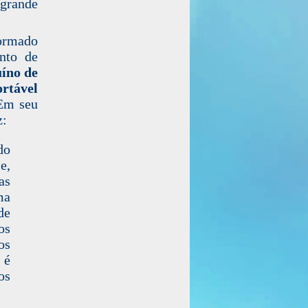
grande
ormado
nto de
uíno de
ortável
Em seu
z:
do
e,
as
ma
de
os
os
 é
os