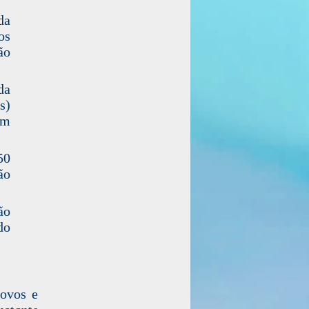
da
os
ão
da
s)
am
50
ão
ão
do
ovos e