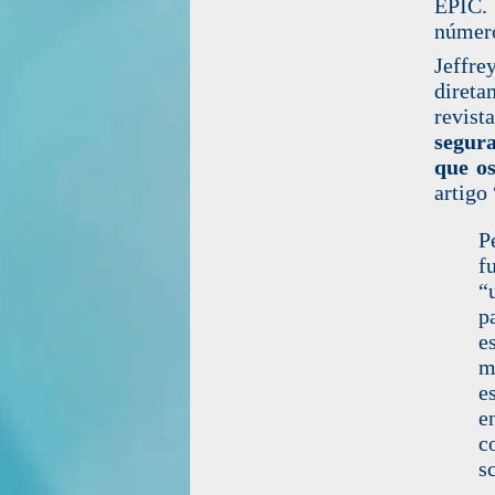
EPIC
.
número
Jeffr
direta
revist
segura
que os
artigo 
P
f
“
p
e
m
e
e
c
s