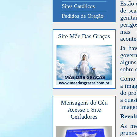
Estão 
Sites Católicos
de
sca
Pedidos de Oração
genita
perigo
mas 
Site Mãe Das Graças
aconte
Já ha
govern
alguns
sobre
Como s
a imag
do
pro
a ques
Mensagens do Céu
imagen
Acesse o Site
Revol
Ceifadores
As me
grupos