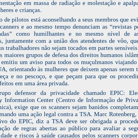
entação em massa de radiação e molestação e apal
heres e crianças.
o de pilotos está aconselhando
a seus membros que ev
canners
e ao mesmo tempo denunciam as “revistas pe
çadas” como humilhantes e no mesmo nível de as
s, juntamente com a
união dos atendentes de vôo
, qu
us trabalhadores não sejam tocados em partes sensíveis
 maiores grupos de defesa dos direitos humanos islâm
,
emitiu um aviso para todos os muçulmanos
viajando
UA
, orientando às mulheres que deixem apenas serem 
eça e no pescoço, e que peçam para que os proced
feitos em uma área privada.
upo defensor da privacidade chamado EPIC: Elec
y Information Center (Centro de Informação de Priv
nica),
exige que os scanners sejam banidos completam
omando uma ação legal contra a
TSA
. Marc Rotenberg, 
ivo do EPIC, diz a TSA deve ser obrigada a proce
ação de regras abertas ao público para avaliar a seg
idade e riscos à saúde causados pelos
scanners corpor