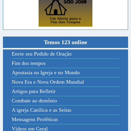
Temos 123 online
Envie seu Pedido de Oração
Fim dos tempos
Apostasia na Igreja e no Mundo
Nova Era e Nova Ordem Mundial
Artigos para Refletir
Combate ao demônio
A igreja Católica e as Seitas
Mensagens Proféticas
Vídeos em Geral