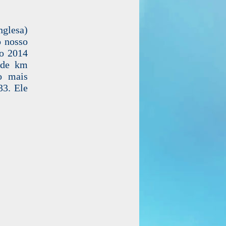
glesa)
o nosso
do 2014
 de km
o mais
33. Ele