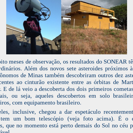
ito meses de observação, os resultados do SONEAR t
rdinários. Além dos novos sete asteroides próximos à
rônomos de Minas também descobriram outros dez ast
centes ao cinturão existente entre as órbitas de Mar
r. E de lá veio a descoberta dos dois primeiros comet
ais, ou seja, aqueles descobertos em solo brasilei
eiros, com equipamento brasileiro.
es, inclusive, chegou a dar espetáculo recentemen
tem um bom telescópio (veja foto acima). É o 
s, que no momento está perto demais do Sol no céu p
ável.