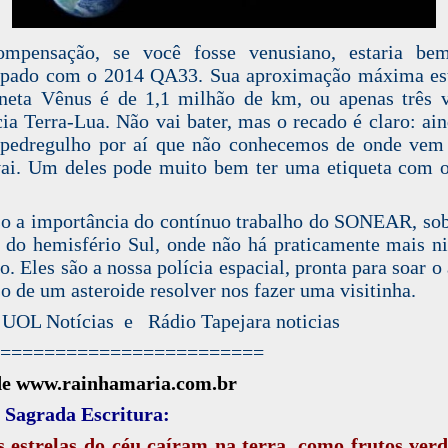
mpensação, se você fosse venusiano, estaria be
upado com o 2014 QA33. Sua aproximação máxima es
neta Vênus é de 1,1 milhão de km, ou apenas três 
cia Terra-Lua. Não vai bater, mas o recado é claro: ai
pedregulho por aí que não conhecemos de onde vem
ai. Um deles pode muito bem ter uma etiqueta com 
so a importância do contínuo trabalho do SONEAR, so
 do hemisfério Sul, onde não há praticamente mais 
o. Eles são a nossa polícia espacial, pronta para soar o
o de um asteroide resolver nos fazer uma visitinha.
 UOL Notícias e Rádio Tapejara noticias
========================
de www.rainhamaria.com.br
 Sagrada Escritura:
as estrelas do céu caíram na terra, como frutos ver