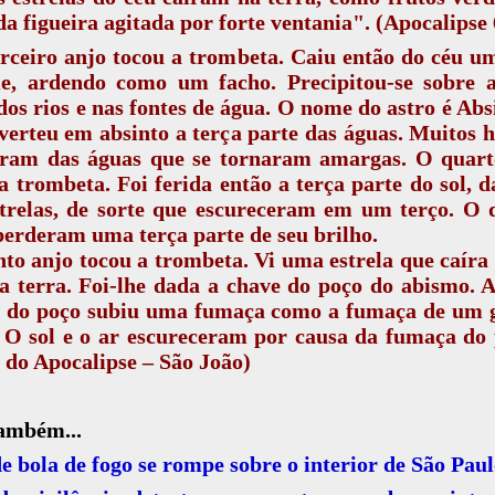
a figueira agitada por forte ventania". (Apocalipse 
ceiro anjo tocou a trombeta. Caiu então do céu u
e, ardendo como um facho. Precipitou-se sobre a
dos rios e nas fontes de água. O nome do astro é Abs
verteu em absinto a terça parte das águas. Muitos
ram das águas que se tornaram amargas. O quart
a trombeta. Foi ferida então a terça parte do sol, d
trelas, de sorte que escureceram em um terço. O 
perderam uma terça parte de seu brilho.
to anjo tocou a trombeta. Vi uma estrela que caíra
a terra. Foi-lhe dada a chave do poço do abismo. 
e do poço subiu uma fumaça como a fumaça de um 
 O sol e o ar escureceram por causa da fumaça do
 do Apocalipse – São João)
também...
 bola de fogo se rompe sobre o interior de São Pau