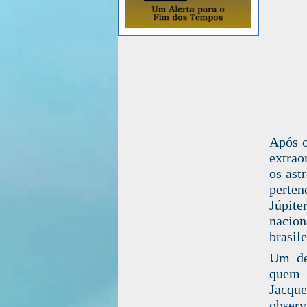
Após o
extrao
os ast
perten
Júpite
nacion
brasil
Um del
quem 
Jacque
observ