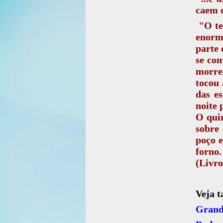
caem d
"O ter
enorm
parte 
se con
morre
tocou 
das es
noite 
O quin
sobre 
poço 
forno.
(Livro
Veja 
Grande