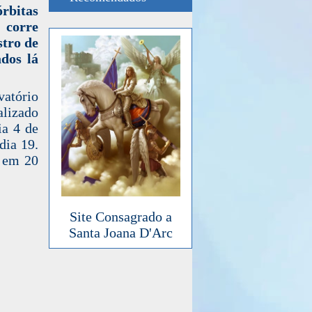
órbitas
 corre
stro de
dos lá
atório
alizado
ia 4 de
dia 19.
, em 20
Site Consagrado a
Santa Joana D'Arc