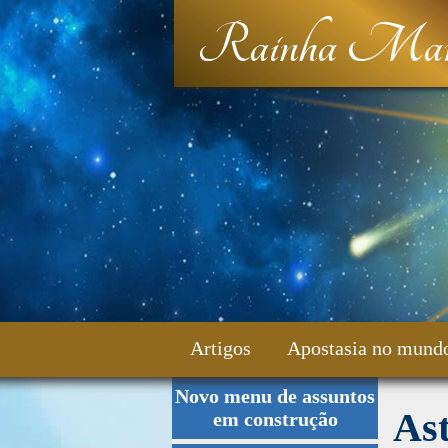
Rainha Mar
Artigos
Apostasia no mund
Novo menu de assuntos
Fale Conosco
As
em construção