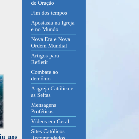
de Oração
Fim dos tempos
Apostasia na Igreja
e no Mundo
Nova Era e Nova
Ordem Mundial
Artigos para
Refletir
Combate ao
demônio
A igreja Católica e
as Seitas
Mensagens
Proféticas
Vídeos em Geral
Sites Católicos
iu nos
Recomendados