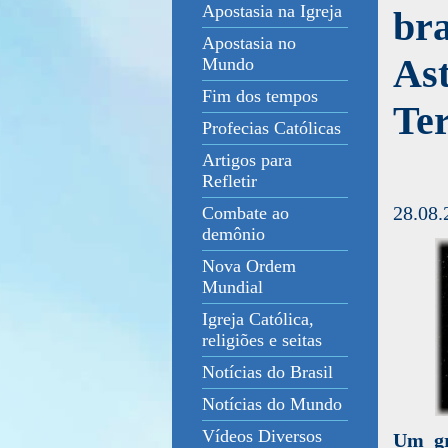
Apostasia na Igreja
bra
Apostasia no
As
Mundo
Fim dos tempos
Te
Profecias Católicas
Artigos para
Refletir
28.08.
Combate ao
demônio
Nova Ordem
Mundial
Igreja Católica,
religiões e seitas
Notícias do Brasil
Notícias do Mundo
Vídeos Diversos
Um gr