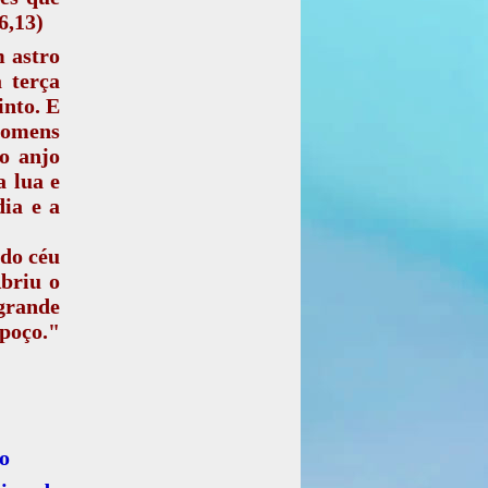
6,13)
m astro
 terça
into. E
 homens
o anjo
a lua e
dia e a
 do céu
Abriu o
grande
 poço."
lo