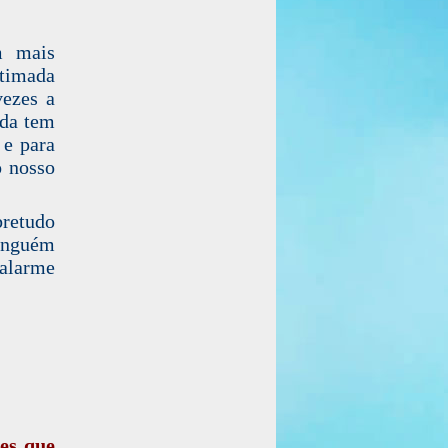
m mais
timada
vezes a
nda tem
 e para
o nosso
bretudo
ninguém
 alarme
des que