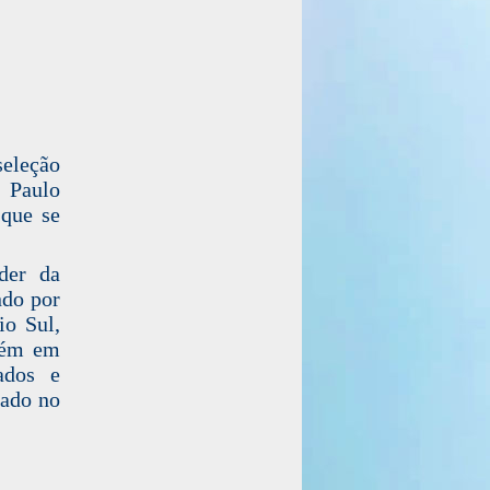
seleção
 Paulo
 que se
íder da
ndo por
io Sul,
bém em
ados e
eado no