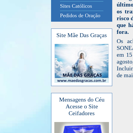
último
Sites Católicos
os tr
Pedidos de Oração
risco 
que h
fora.
Site Mãe Das Graças
Os ac
SONEAR
em 15 
agosto
Inclui
de maio
Mensagens do Céu
Acesse o Site
Ceifadores