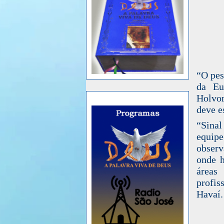
“O pes
da Eu
Holvor
deve e
“Sinal
equipe
observ
onde 
áreas
profis
Havaí.