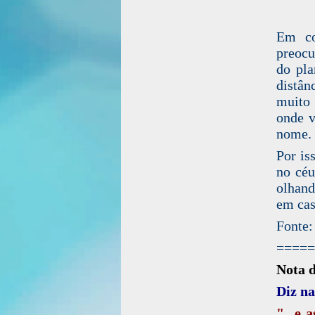
Em co
preoc
do pla
distân
muito 
onde v
nome.
Por is
no céu
olhand
em cas
Fonte:
=====
Nota 
Diz na
"...e 