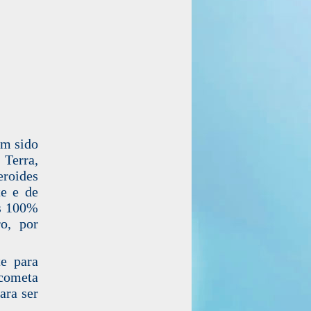
êm sido
 Terra,
eroides
te e de
as 100%
ro, por
te para
cometa
ara ser