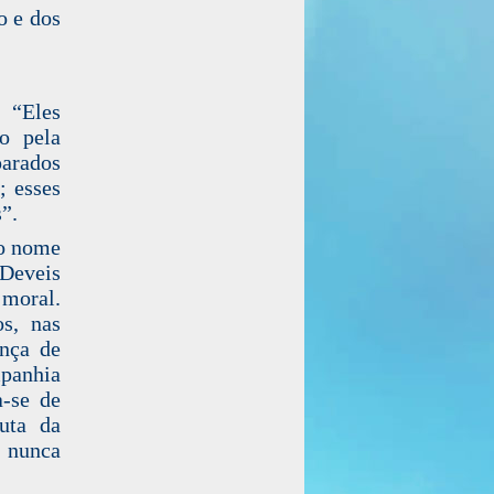
o e dos
 “Eles
io pela
parados
; esses
”.
 o nome
Deveis
 moral.
s, nas
ança de
mpanhia
a-se de
tuta da
 nunca