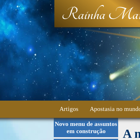
Rainha Mar
Artigos
Apostasia no mund
Novo menu de assuntos
Fale Conosco
A 
em construção