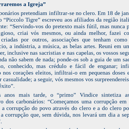
rraremos a Igreja”
bonários pretendiam infiltrar-se no clero. Em 18 de jan
o “Piccolo Tigre” escreveu aos afiliados da região ital
te: “Servindo-vos do pretexto mais fútil, mas nunca p
igioso, criai vós mesmos, ou ainda melhor, fazei 
 criadas por outros, associações que tenham como
io, a indústria, a música, as belas artes. Reuni em u
er, inclusive nas sacristias e nas capelas, os vossos seg
nda não sabem de nada; ponde-os sob a guia de um sa
so, conhecido, mas crédulo e fácil de enganar; infi
 nos corações eleitos, infiltrai-o em pequenas doses
r casualidade; a seguir, vós mesmos vos surpreenderei
êxito”.
s anos mais tarde, o “primo” Vindice sintetiza a
ivo dos carbonários: “Começamos uma corrupção em 
, a corrupção do povo através do clero e a do clero p
 a corrupção que, sem dúvida, nos levará um dia a sep
.