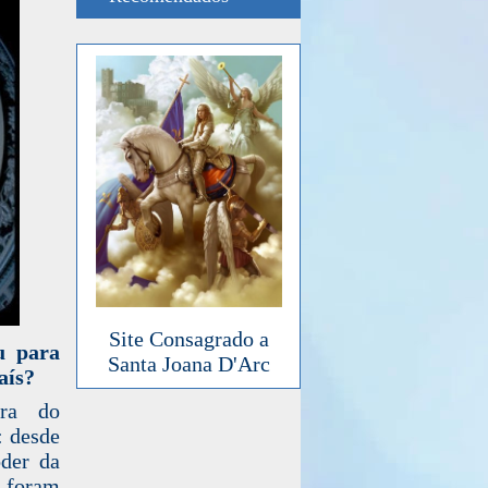
Site Consagrado a
u para
Santa Joana D'Arc
aís?
ora do
: desde
oder da
 foram