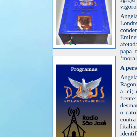
vigoro
Angela
Londre
conden
Emine
afetad
papa 
‘moral
A pers
Angela
Ragon,
a lei;
frente
desman
o cato
contra
[ital
identi