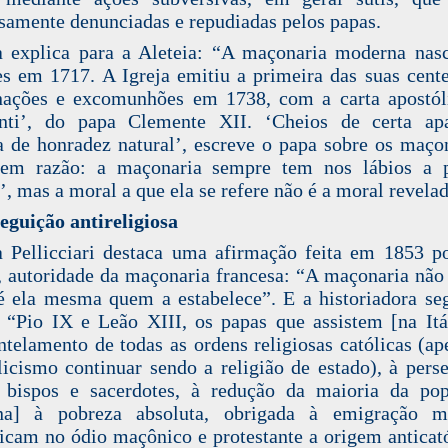
samente denunciadas e repudiadas pelos papas.
 explica para a Aleteia: “A maçonaria moderna na
s em 1717. A Igreja emitiu a primeira das suas cent
ações e excomunhões em 1738, com a carta apostól
nti’, do papa Clemente XII. ‘Cheios de certa apa
a de honradez natural’, escreve o papa sobre os maço
tem razão: a maçonaria sempre tem nos lábios a p
’, mas a moral a que ela se refere não é a moral revelad
eguição antireligiosa
 Pellicciari destaca uma afirmação feita em 1853 p
 autoridade da maçonaria francesa: “A maçonaria não
 é ela mesma quem a estabelece”. E a historiadora s
: “Pio IX e Leão XIII, os papas que assistem [na Itá
telamento de todas as ordens religiosas católicas (ap
licismo continuar sendo a religião de estado), à pers
 bispos e sacerdotes, à redução da maioria da po
iana] à pobreza absoluta, obrigada à emigração ma
ficam no ódio maçônico e protestante a origem anticató