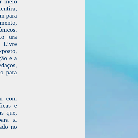
er meio
entira,
em para
amento,
ônicos.
to jura
 Livre
xposto,
ção e a
edaços,
to para
am com
ficas e
as que,
ara si
tado no