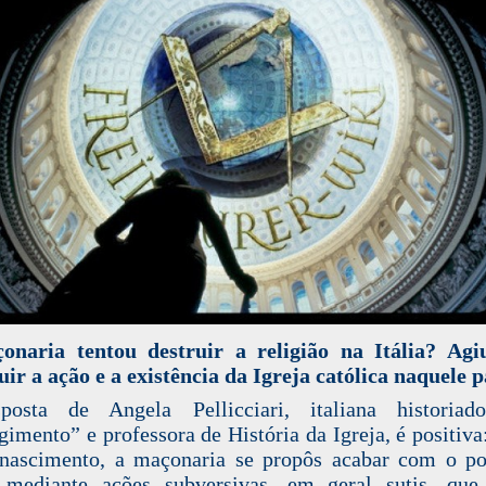
onaria tentou destruir a religião na Itália? Agi
uir a ação e a existência da Igreja católica naquele p
posta de Angela Pellicciari, italiana historiad
gimento” e professora de História da Igreja, é positiva
nascimento, a maçonaria se propôs acabar com o p
a mediante ações subversivas, em geral sutis, que