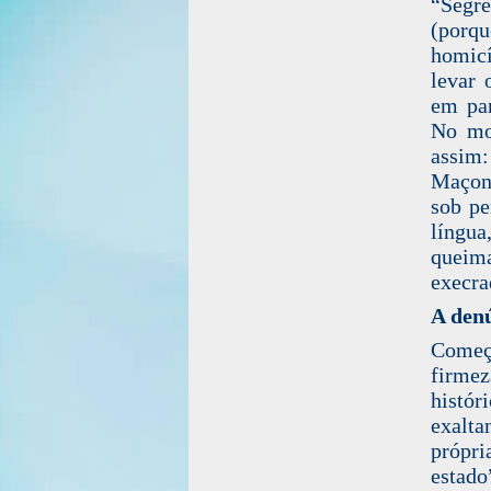
“Segre
(porqu
homicí
levar 
em par
No mom
assim
Maçona
sob pe
língua
queima
execra
A den
Começ
firmez
histór
exalt
própri
estado