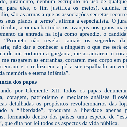
do, juramento, nenhum escrúpulo no uso de qualqu
e, para eles, o fim justifica os meios), calúnia, m
dio, são as armas a que as associações secretas recorr
os seus planos a termo”, afirma a especialista. O jur
ticular, acompanha todos os avanços nos graus maç
ento da entrada na loja como aprendiz, o candida
: “Prometo não revelar jamais os segredos da
ria; não dar a conhecer a ninguém o que me será e
na de me cortarem a garganta, me arrancarem o cora
, me rasgarem as entranhas, cortarem meu corpo em p
rem-no e o reduzirem a pó a ser espalhado ao ven
da memória e eterna infâmia”.
úncia dos papas
ando por Clemente XII, todos os papas denunci
a, coragem, patriotismo e mediante análises filosó
icas detalhadas os propósitos revolucionários das loj
ando a “liberdade”, procuram a liberdade apenas p
as, formando dentro dos países uma espécie de “es
”, que dita por lei todos os aspectos da vida pública.