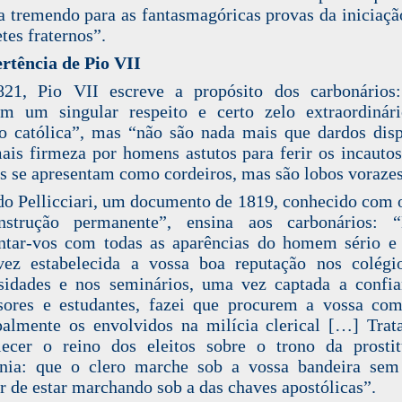
a tremendo para as fantasmagóricas provas da iniciaçã
tes fraternos”.
rtência de Pio VII
21, Pio VII escreve a propósito dos carbonários:
m um singular respeito e certo zelo extraordinár
ão católica”, mas “não são nada mais que dardos dis
is firmeza por homens astutos para ferir os incautos
 se apresentam como cordeiros, mas são lobos vorazes
o Pellicciari, um documento de 1819, conhecido com
nstrução permanente”, ensina aos carbonários: “
ntar-vos com todas as aparências do homem sério e
ez estabelecida a vossa boa reputação nos colégio
sidades e nos seminários, uma vez captada a confi
sores e estudantes, fazei que procurem a vossa co
palmente os envolvidos na milícia clerical […] Trat
lecer o reino dos eleitos sobre o trono da prosti
ônia: que o clero marche sob a vossa bandeira sem
r de estar marchando sob a das chaves apostólicas”.