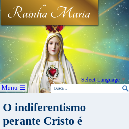
Rainha Maria
Select Language
▼
Menu ☰
O indiferentismo
perante Cristo é