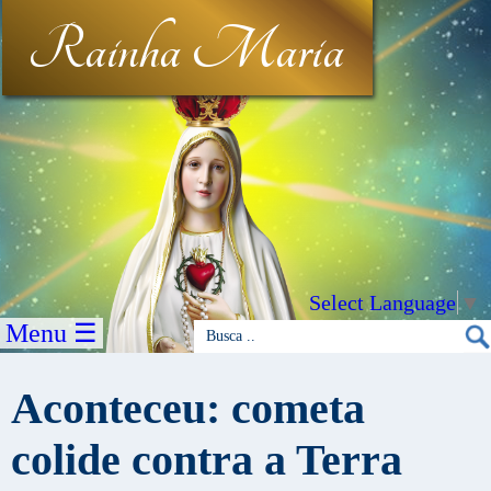
Rainha Maria
Select Language
▼
Menu ☰
Aconteceu: cometa
colide contra a Terra