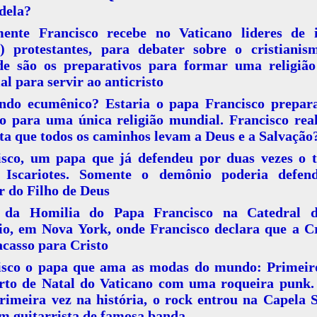
dela?
ente Francisco recebe no Vaticano lideres de i
as) protestantes, para debater sobre o cristianis
de são os preparativos para formar uma religião
l para servir ao anticristo
do ecumênico? Estaria o papa Francisco prepar
no para uma única religião mundial. Francisco rea
ta que todos os caminhos levam a Deus e a Salvação
isco, um papa que já defendeu por duas vezes o t
 Iscariotes. Somente o demônio poderia defen
r do Filho de Deus
 da Homilia do Papa Francisco na Catedral 
io, em Nova York, onde Francisco declara que a C
casso para Cristo
isco o papa que ama as modas do mundo: Primeiro
rto de Natal do Vaticano com uma roqueira punk.
rimeira vez na história, o rock entrou na Capela S
m guitarrista de famosa banda