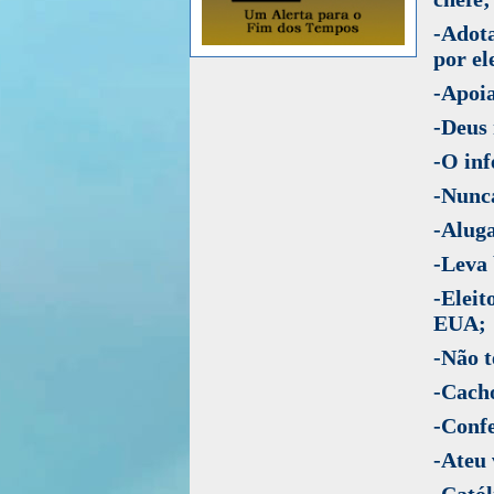
-Adot
por el
-Apoi
-Deus 
-O inf
-Nunca
-Aluga
-Leva 
-Elei
EUA;
-Não 
-Cacho
-Confe
-Ateu 
-Catól