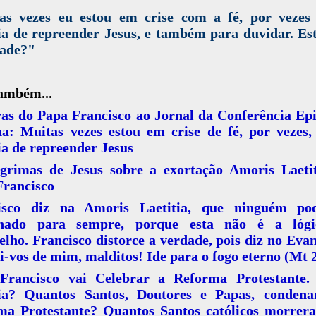
as vezes eu estou em crise com a fé, por vezes 
a de repreender Jesus, e também para duvidar. Es
dade?"
também...
as do Papa Francisco ao Jornal da Conferência Ep
na: Muitas vezes estou em crise de fé, por vezes,
a de repreender Jesus
grimas de Jesus sobre a exortação Amoris Laetit
Francisco
isco diz na Amoris Laetitia, que ninguém po
nado para sempre, porque esta não é a lóg
lho. Francisco distorce a verdade, pois diz no Eva
i-vos de mim, malditos! Ide para o fogo eterno (Mt 2
Francisco vai Celebrar a Reforma Protestante.
ia? Quantos Santos, Doutores e Papas, conden
ma Protestante? Quantos Santos católicos morrer