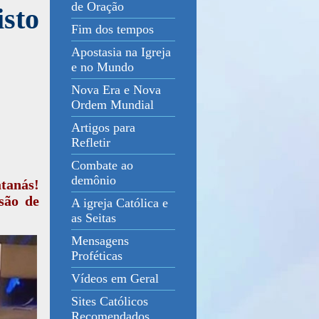
de Oração
isto
Fim dos tempos
Apostasia na Igreja
e no Mundo
Nova Era e Nova
Ordem Mundial
Artigos para
Refletir
Combate ao
demônio
atanás!
são de
A igreja Católica e
as Seitas
Mensagens
Proféticas
Vídeos em Geral
Sites Católicos
Recomendados