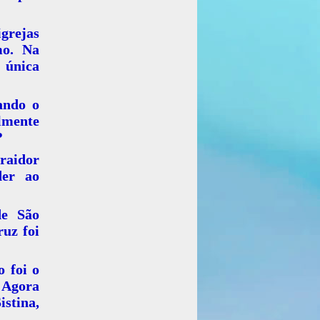
grejas
mo. Na
 única
ando o
lmente
?
raidor
der ao
de São
ruz foi
 foi o
 Agora
istina,