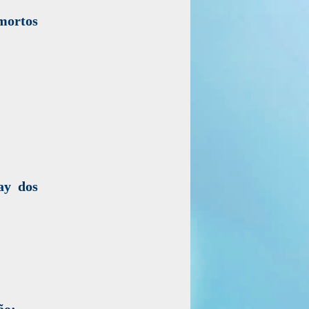
mortos
ay dos
ão;