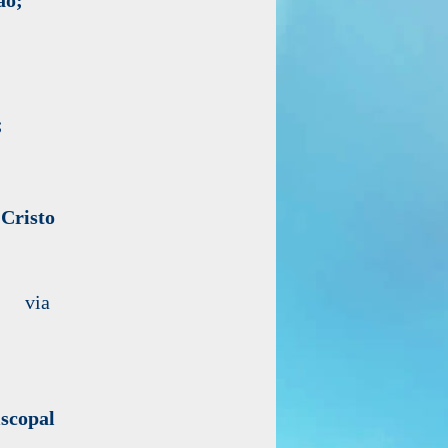
;
(Cristo
r via
scopal