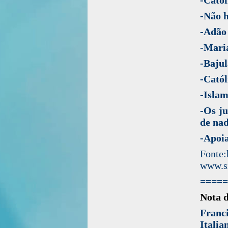
-Não h
-Adão 
-Maria
-Bajul
-Catól
-Islam
-Os ju
de nad
-Apoia
Font
www.si
=====
Nota 
Franc
Italia