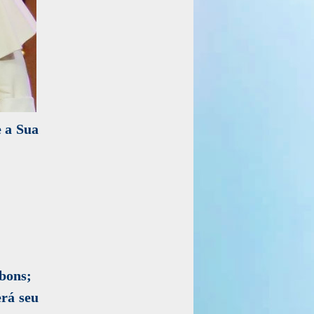
e a Sua
 bons;
erá seu