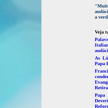
"Muit
audáci
a ver
Veja 
Palavr
Italia
audáci
As Lá
Papa 
Franc
conde
Evange
Retira
Papa 
Dever
Refor