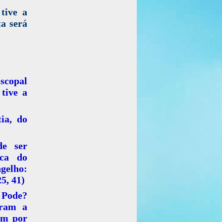
tive a
ta será
iscopal
 tive a
ia, do
de ser
ica do
ngelho:
5, 41)
 Pode?
aram a
am por