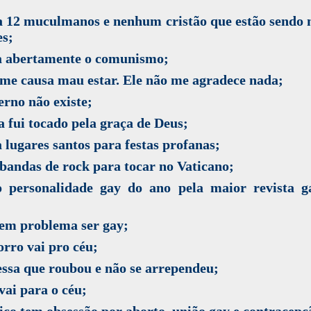
a 12 muculmanos e nenhum cristão que estão sendo 
es;
a abertamente o comunismo;
me causa mau estar. Ele não me agradece nada;
erno não existe;
 fui tocado pela graça de Deus;
 lugares santos para festas profanas;
bandas de rock para tocar no Vaticano;
to personalidade gay do ano pela maior revista g
tem problema ser gay;
rro vai pro céu;
ssa que roubou e não se arrependeu;
vai para o céu;
ico tem obsessão por aborto, união gay e contracepç