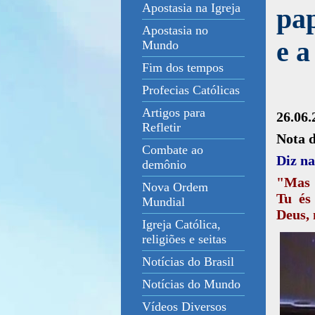
Apostasia na Igreja
pap
Apostasia no
e a
Mundo
Fim dos tempos
Profecias Católicas
Artigos para
26.06.
Refletir
Nota 
Combate ao
Diz na
demônio
"Mas J
Nova Ordem
Tu és
Mundial
Deus, 
Igreja Católica,
religiões e seitas
Notícias do Brasil
Notícias do Mundo
Vídeos Diversos