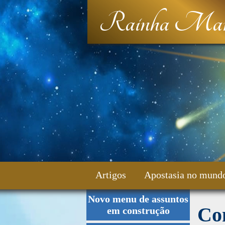
Rainha Mar
Artigos
Apostasia no mund
Novo menu de assuntos
Fale Conosco
Con
em construção