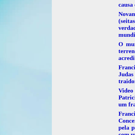
causa 
Novam
(seit
verda
mundia
O mun
terre
acredi
Franc
Judas
traido
Video
Patric
um fra
Franc
Conce
pela p
com u