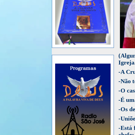
(Algun
Igreja
-A Cru
-Não t
-O cas
-É uma
-Os de
-Uniõe
-Está 
chefe;